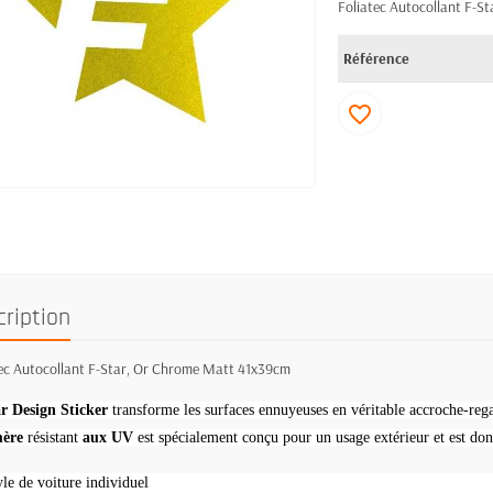
Foliatec Autocollant F-S
Référence
favorite_border
cription
tec Autocollant F-Star, Or Chrome Matt 41x39cm
r Design Sticker
transforme les surfaces ennuyeuses en véritable accroche-reg
ère
résistant
aux UV
est spécialement conçu pour un usage extérieur et est donc
yle de voiture individuel