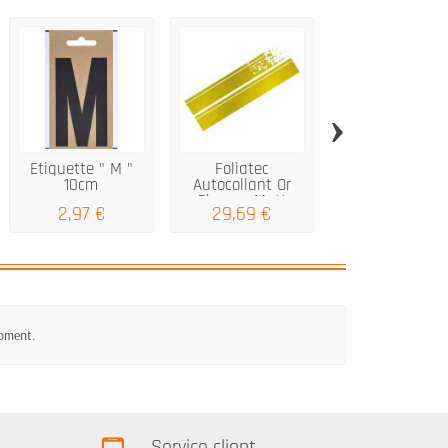
›
Étiquette " M "
Foliatec
Foliatec
10cm
Autocollant Or
Autocollant -
Chrome Matt
Code - neon ve
2,97 €
29,69 €
19,79 €
22x150
-...
moment.
Service client