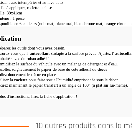
sistant aux intempéries et au lave-auto
cile à appliquer, raclette incluse
ille: 39x41cm
ntenu : 1 pièce
sponible en 6 couleurs (noir mat, blanc mat, bleu chrome mat, orange chrome 
lication
éparez les outils dont vous avez besoin.
surez-vous que l'
autocollant
s'adapte à la surface prévue.
Ajustez l'
autocolla
uhaitée avec du ruban adhésif.
midifiez la surface du véhicule avec un mélange de détergent et d'eau.
collez soigneusement le papier de base du côté adhésif du
décor
.
llez doucement le
décor
en place.
ilisez la
raclette
pour faire sortir l'humidité emprisonnée sous le décor.
tirez maintenant le papier transfert à un angle de 180° (à plat sur lui-même).
lus d'instructions, lisez la fiche d'application !
10 autres produits dans la m