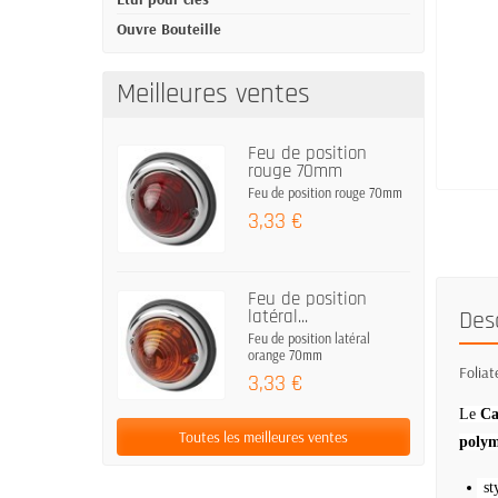
Ouvre Bouteille
Meilleures ventes
Feu de position
rouge 70mm
Feu de position rouge 70mm
3,33 €
Feu de position
Des
latéral...
Feu de position latéral
orange 70mm
Folia
3,33 €
Le
Ca
Toutes les meilleures ventes
polym
st