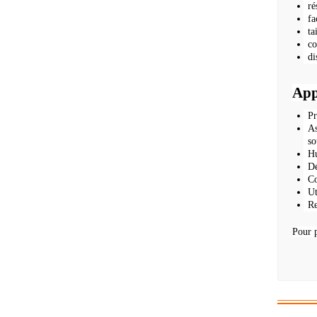
ré
fa
ta
co
di
App
Pr
As
so
Hu
Dé
Co
Ut
Re
Pour p