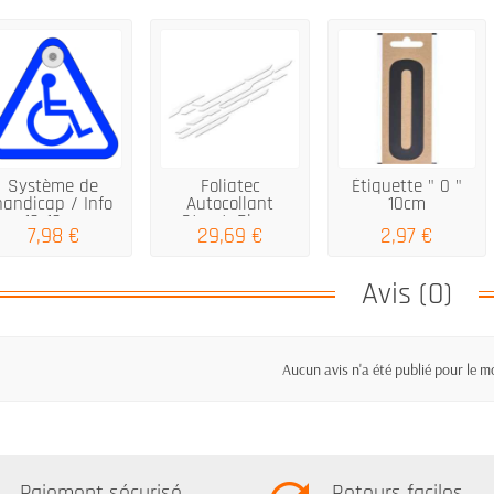
Système de
Foliatec
Étiquette " 0 "
handicap / Info
Autocollant
10cm
12x12cm
Street, Blanc
7,98 €
29,69 €
2,97 €
Matt...
Avis (0)
Aucun avis n'a été publié pour le 
Paiement sécurisé
Retours faciles