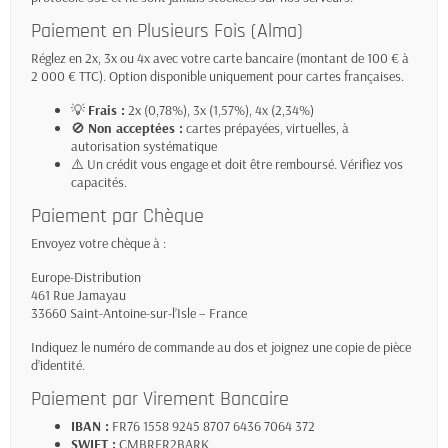
Paiement en Plusieurs Fois (Alma)
Réglez en
2x, 3x ou 4x
avec votre carte bancaire (montant de
100 € à
2 000 € TTC
). Option disponible uniquement pour cartes françaises.
💡
Frais :
2x (0,78%), 3x (1,57%), 4x (2,34%)
🚫
Non acceptées :
cartes prépayées, virtuelles, à
autorisation systématique
⚠️ Un crédit vous engage et doit être remboursé. Vérifiez vos
capacités.
Paiement par Chèque
Envoyez votre chèque à :
Europe-Distribution
461 Rue Jamayau
33660 Saint-Antoine-sur-l’Isle – France
Indiquez le numéro de commande au dos et joignez une copie de pièce
d’identité.
Paiement par Virement Bancaire
IBAN :
FR76 1558 9245 8707 6436 7064 372
SWIFT :
CMBRFR2BARK