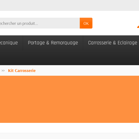
OK
canique
Portage & Remorquage
Carrosserie & Eclairage
Kit Carrosserie
e