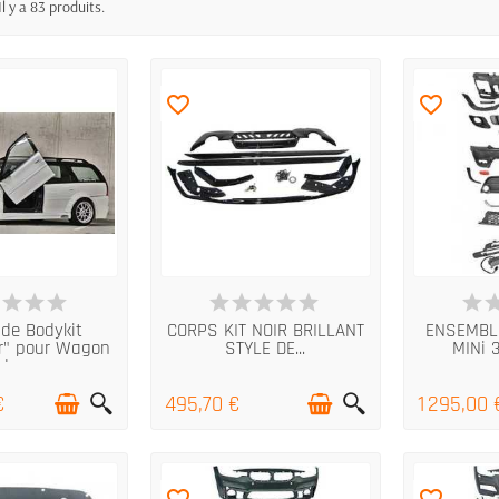
Il y a 83 produits.
favorite_border
favorite_border
 STOCK
EN STOCK
DERNIERS A
de Bodykit
CORPS KIT NOIR BRILLANT
ENSEMBL
r" pour Wagon
STYLE DE...
MINi 3
de...
€
495,70 €
1 295,00 
favorite_border
favorite_border