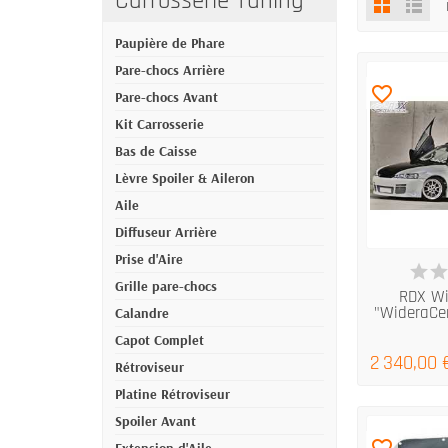
Carrosserie Tuning
Paupière de Phare
Pare-chocs Arrière
favorite_border
Pare-chocs Avant
Kit Carrosserie
Bas de Caisse
Lèvre Spoiler & Aileron
Aile
Diffuseur Arrière
Prise d'Aire
EN
Grille pare-chocs
RDX Wi
"WideraCe
Calandre
Capot Complet
2 340,00 
Rétroviseur
Platine Rétroviseur
Spoiler Avant
favorite_border