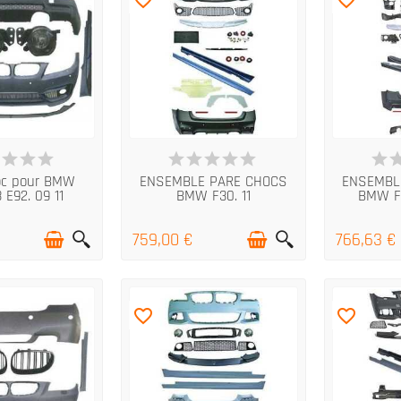
RTICLES EN STOCK
EN STOCK
E
oc pour BMW
ENSEMBLE PARE CHOCS
ENSEMBL
 E92. 09 11
BMW F30. 11
BMW F30
€
759,00 €
766,63 €
favorite_border
favorite_border