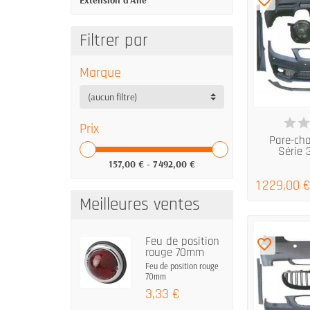
Extension d'Aile
Filtrer par
Marque
(aucun filtre)
DERNIERS A
Prix
Pare-ch
Série 3
157,00 € - 7 492,00 €
1 229,00 
Meilleures ventes
Feu de position
favorite_border
rouge 70mm
Feu de position rouge
70mm
3,33 €