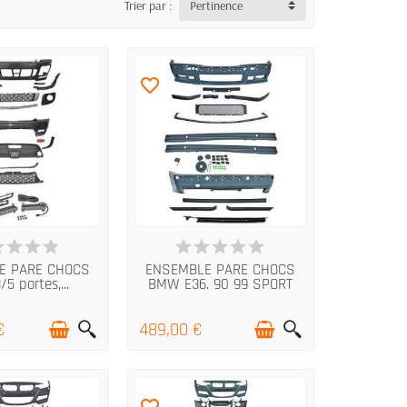
Trier par :
Pertinence
favorite_border
RTICLES EN STOCK
DERNIERS ARTICLES EN STOCK
E PARE CHOCS
ENSEMBLE PARE CHOCS
/5 portes,...
BMW E36. 90 99 SPORT
€
489,00 €
favorite_border