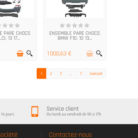
N STOCK
RUPTURE DE STOCK
E PARE CHOCS
ENSEMBLE PARE CHOCS
CI. 13 17...
BMW F10. 10 13...
1 000,63 €
1
2
3
…
7
Suivant
Service client
 14 jours
Du lundi au vendredi de 9h à 17h
société
Contactez-nous