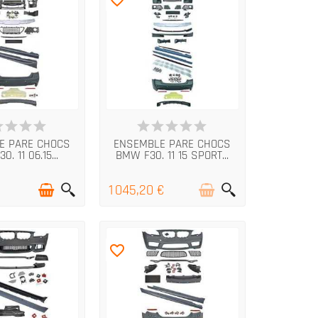
N STOCK
RUPTURE DE STOCK
E PARE CHOCS
ENSEMBLE PARE CHOCS
. 11 06.15...
BMW F30. 11 15 SPORT...
1 045,20 €
favorite_border