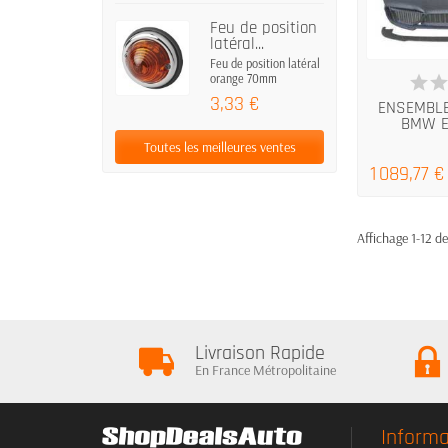
Feu de position
latéral...
Feu de position latéral
DERNIERS A
orange 70mm
3,33 €
ENSEMBLE
BMW E6
Toutes les meilleures ventes
1 089,77 €
Affichage 1-12 de
Livraison Rapide
En France Métropolitaine
Informa