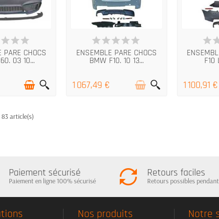
RTICLES EN STOCK
RUPTURE DE STOCK
E
 PARE CHOCS
ENSEMBLE PARE CHOCS
ENSEMBL
0. 03 10...
BMW F10. 10 13...
F10 L
1 067,49 €
1 100,91 €
 83 article(s)
Paiement sécurisé
Retours faciles
Paiement en ligne 100% sécurisé
Retours possibles pendant
tions
Nos produits
Notre 