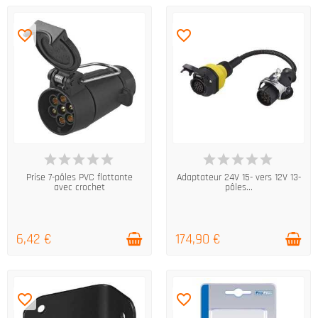
favorite_border
favorite_border
EN STOCK
EN STOCK
Prise 7-pôles PVC flottante
Adaptateur 24V 15- vers 12V 13-
avec crochet
pôles...
6,42 €
174,90 €
favorite_border
favorite_border