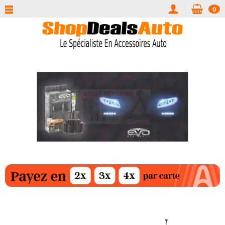
0
‹
›