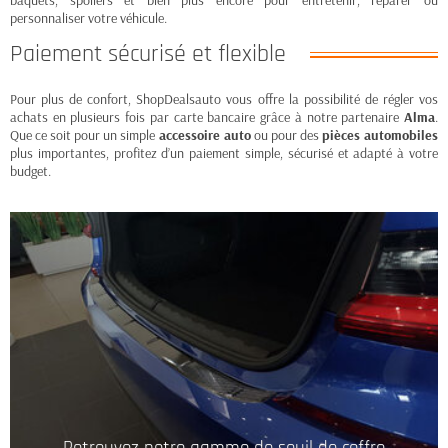
baquets, spoilers et bien plus encore pour entretenir, réparer ou
personnaliser votre véhicule.
Paiement sécurisé et flexible
Pour plus de confort, ShopDealsauto vous offre la possibilité de régler vos
achats en plusieurs fois par carte bancaire grâce à notre partenaire
Alma
.
Que ce soit pour un simple
accessoire auto
ou pour des
pièces automobiles
plus importantes, profitez d’un paiement simple, sécurisé et adapté à votre
budget.