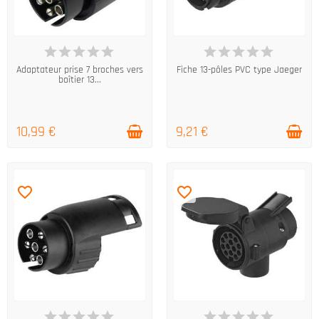
EN STOCK
EN STOCK
Adaptateur prise 7 broches vers
Fiche 13-pôles PVC type Jaeger
boîtier 13...
10,99 €
9,21 €
favorite_border
favorite_border
EN STOCK
EN STOCK