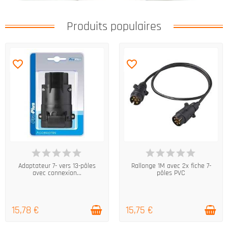
Produits populaires
favorite_border
favorite_border
EN STOCK
EN STOCK
Adaptateur 7- vers 13-pôles
Rallonge 1M avec 2x fiche 7-
avec connexion...
pôles PVC
15,78 €
15,75 €