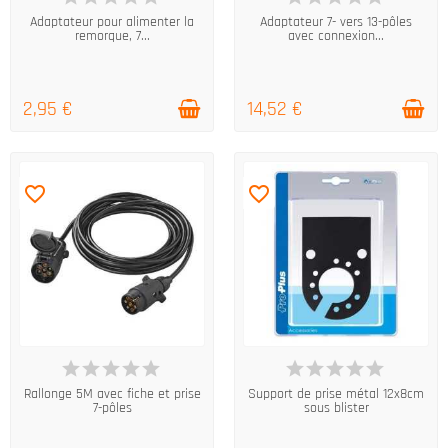
Adaptateur pour alimenter la
Adaptateur 7- vers 13-pôles
remorque, 7...
avec connexion...
2,95 €
14,52 €
favorite_border
favorite_border
EN STOCK
EN STOCK
Rallonge 5M avec fiche et prise
Support de prise métal 12x8cm
7-pôles
sous blister