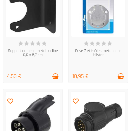
EN STOCK
EN STOCK
Support de prise métal incliné
Prise 7 et1-pôles métal dans
6,6 x 5,7 cm
blister
4,53 €
10,95 €
favorite_border
favorite_border