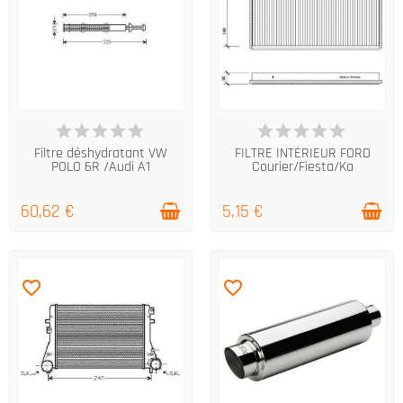
DERNIERS ARTICLES EN STOCK
DERNIERS ARTICLES EN STOCK
Filtre déshydratant VW
FILTRE INTÉRIEUR FORD
POLO 6R /Audi A1
Courier/Fiesta/Ka
60,62 €
5,15 €
favorite_border
favorite_border