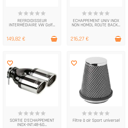
DERNIERS ARTICLES EN STOCK
EN STOCK
REFROIDISSEUR
ECHAPPEMENT UNIV INOX
INTERMÉDIAIRE VW Golf...
NON HOMOL ROUTE BACK...
149,82 €
216,27 €
favorite_border
favorite_border
EN STOCK
EN STOCK
SORTIE D'ECHAPPEMENT
Filtre à air Sport universel
INOX-INT:48-60...