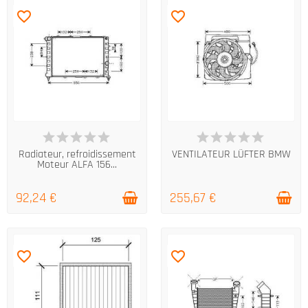
favorite_border
favorite_border
DERNIERS ARTICLES EN STOCK
DERNIERS ARTICLES EN STOCK
Radiateur, refroidissement
VENTILATEUR LÜFTER BMW
Moteur ALFA 156...
92,24 €
255,67 €
favorite_border
favorite_border