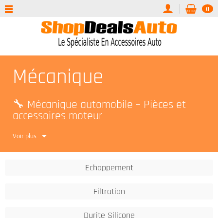
0
Mécanique
🔧 Mécanique automobile – Pièces et
accessoires moteur
ShopDealsAuto
vous propose tout pour la
mécanique
Voir plus
auto
: échappement, filtres, durites, suspensions,
climatisation et accessoires moteur. Des pièces
universelles et performantes pour l’entretien et la
Echappement
réparation de votre véhicule.
⚙️ Nos catégories mécaniques
Filtration
🚗
Échappement
: silencieux universels, embouts,
Durite Silicone
lignes complètes et accessoires.