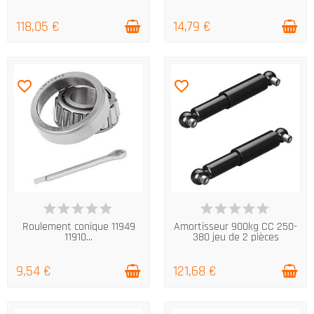
118,05 €
14,79 €
favorite_border
favorite_border
EN STOCK
EN STOCK
Roulement conique 11949
Amortisseur 900kg CC 250-
11910...
380 jeu de 2 pièces
9,54 €
121,68 €