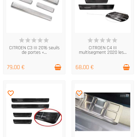
EN STOCK
EN STOCK
CITROEN C3 III 2016 seuils
CITROEN C4 III
de portes «...
multisegment 2020 les...
79,00 €
68,00 €
favorite_border
favorite_border