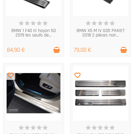
EN STOCK
EN STOCK
BMW 1 F40 III hayon 5D
BMW X5 M IV G05 PAKIET
2019 les seuils de...
2018 2 pièces noir...
84,90 €
79,00 €
favorite_border
favorite_border
EN STOCK
EN STOCK