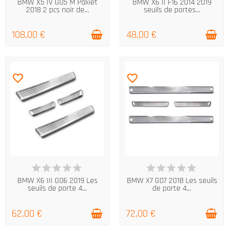
BMW X5 IV G05 M Pakiet
BMW X6 II F16 2014 2019
2018 2 pcs noir de...
seuils de portes...
108,00 €
48,00 €
favorite_border
favorite_border
EN STOCK
EN STOCK
BMW X6 III G06 2019 Les
BMW X7 G07 2018 Les seuils
seuils de porte 4...
de porte 4...
62,00 €
72,00 €