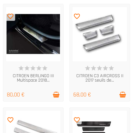
favorite_border
favorite_border
EN STOCK
EN STOCK
CITROEN BERLINGO III
CITROEN C3 AIRCROSS II
Multispace 2018...
2017 seuils de...
80,00 €
68,00 €
favorite_border
favorite_border