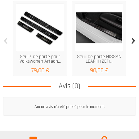
‹
›
Seuils de porte pour
Seuil de porte NISSAN
S
Volkswagen Arteon...
LEAF II (2E1)...
79,00 €
90,00 €
Avis (0)
Aucun avis n'a été publié pour le moment.