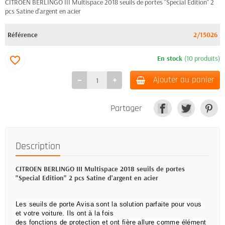
CITROEN BERLINGO III Multispace 2018 seuils de portes "Special Edition" 2
pcs Satine d'argent en acier
Référence
2/15026
En stock
(10 produits)
favorite_border
Ajouter au panier
Partager
Description
CITROEN BERLINGO III Multispace 2018 seuils de portes
"Special Edition" 2 pcs Satine d'argent en acier
Les seuils de porte Avisa sont la solution parfaite pour vous
et votre voiture. Ils ont à la fois
des
fonctions de
protection et ont fière allure comme élément