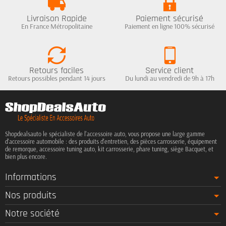
Livraison Rapide
Paiement sécurisé
En France Métropolitaine
Paiement en ligne 100% sécurisé
Retours faciles
Service client
Retours possibles pendant 14 jours
Du lundi au vendredi de 9h à 17h
Shopdealsauto le spécialiste de l'accessoire auto, vous propose une large gamme
d'accessoire automobile : des produits d'entretien, des pièces carrosserie, équipement
de remorque, accessoire tuning auto, kit carrosserie, phare tuning, siège Bacquet, et
bien plus encore.
Informations
Nos produits
Notre société