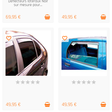
Déflecteurs latéraux Noir
sur mesure pour...
69,95 €
49,95 €
favorite_border
favorite_border
DERNIERS ARTICLES EN STOCK
DERNIERS ARTICLES EN STOCK
49,95 €
49,95 €