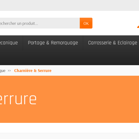
OK
canique
Portage & Remorquage
Carrosserie & Eclairage
que
Charnière & Serrure
errure