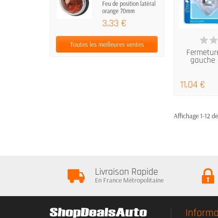
Feu de position latéral
orange 70mm
3,33 €
EN
Toutes les meilleures ventes
Fermeture
gauche 
11,04 €
Affichage 1-12 de
Livraison Rapide
En France Métropolitaine
Informa