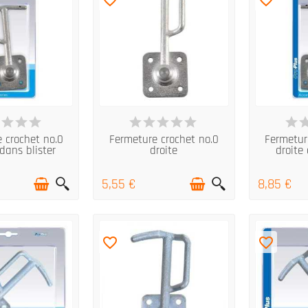
 STOCK
EN STOCK
E
 crochet no.0
Fermeture crochet no.0
Fermetur
dans blister
droite
droite 
5,55 €
8,85 €
favorite_border
favorite_border