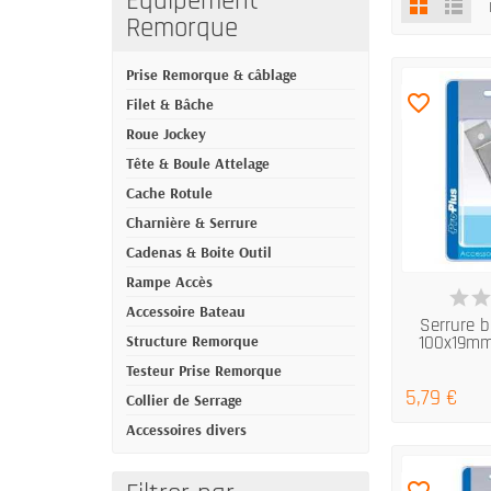
Equipement
Remorque
Prise Remorque & câblage
favorite_border
Filet & Bâche
Roue Jockey
Tête & Boule Attelage
Cache Rotule
Charnière & Serrure
Cadenas & Boite Outil
Rampe Accès
EN
Accessoire Bateau
Serrure b
Structure Remorque
100x19mm
Testeur Prise Remorque
5,79 €
Collier de Serrage
Accessoires divers
favorite_border