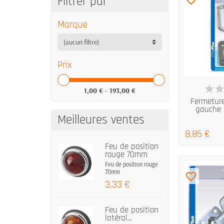
Filtrer par
Marque
(aucun filtre)
Prix
EN
1,00 € - 193,00 €
Fermeture
gauche 
Meilleures ventes
8,85 €
Feu de position
rouge 70mm
Feu de position rouge
70mm
favorite_border
3,33 €
Feu de position
latéral...