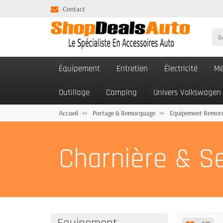
Contact
Équipement
Entretien
Électricité
Mé
Outillage
Camping
Univers Volkswagen
Accueil
Portage & Remorquage
Equipement Remor
Charnière & S