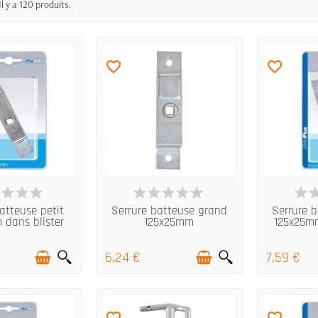
Il y a 120 produits.
favorite_border
favorite_border
 STOCK
EN STOCK
E
atteuse petit
Serrure batteuse grand
Serrure 
 dans blister
125x25mm
125x25mm
6,24 €
7,59 €
favorite_border
favorite_border