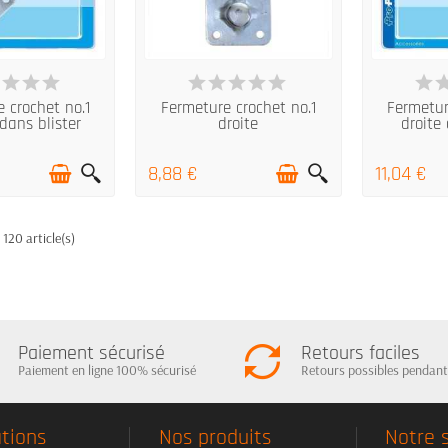
 STOCK
EN STOCK
E
 crochet no.1
Fermeture crochet no.1
Fermetur
dans blister
droite
droite 
8,88 €
11,04 €
 120 article(s)
Paiement sécurisé
Retours faciles
Paiement en ligne 100% sécurisé
Retours possibles pendant
tions
Nos produits
Notre 