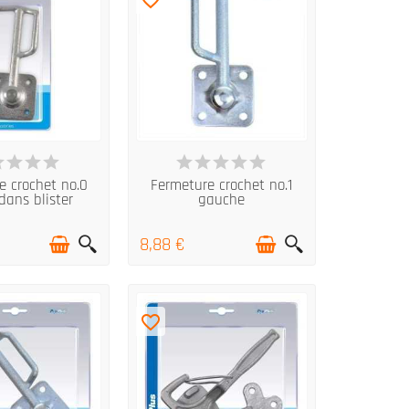
N STOCK
EN STOCK
e crochet no.0
Fermeture crochet no.1
dans blister
gauche
8,88 €
favorite_border