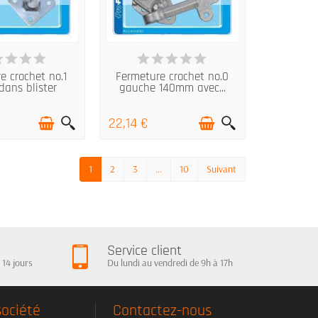
N STOCK
EN STOCK
e crochet no.1
Fermeture crochet no.0
dans blister
gauche 140mm avec...
22,14 €
1
2
3
…
10
Suivant
Service client
 14 jours
Du lundi au vendredi de 9h à 17h
société
Contactez-nous