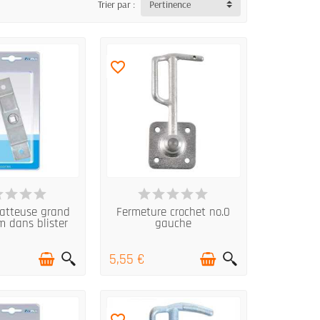
Trier par :
Pertinence
favorite_border
N STOCK
EN STOCK
batteuse grand
Fermeture crochet no.0
 dans blister
gauche
5,55 €
favorite_border