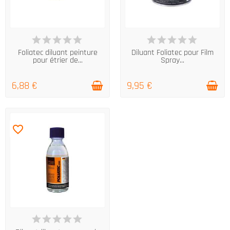
EN STOCK
DERNIERS ARTICLES EN STOCK
Foliatec diluant peinture
Diluant Foliatec pour Film
pour étrier de...
Spray...
6,88 €
9,95 €
favorite_border
EN STOCK