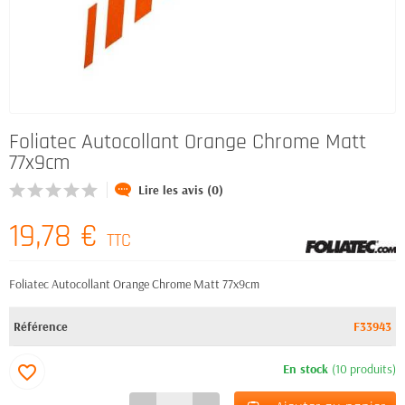
Foliatec Autocollant Orange Chrome Matt
77x9cm
Lire les avis (0)
19,78 €
TTC
Foliatec Autocollant Orange Chrome Matt 77x9cm
Référence
F33943
En stock
(10 produits)
favorite_border