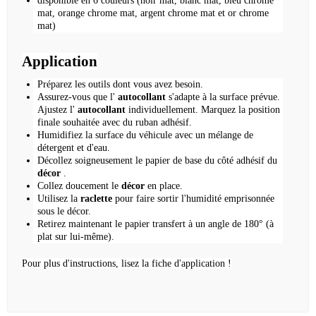
disponible en 6 couleurs (noir mat, blanc mat, bleu chrome
mat, orange chrome mat, argent chrome mat et or chrome
mat)
Application
Préparez les outils dont vous avez besoin.
Assurez-vous que l'
autocollant
s'adapte à la surface prévue.
Ajustez l'
autocollant
individuellement.
Marquez la position
finale souhaitée avec du ruban adhésif.
Humidifiez la surface du véhicule avec un mélange de
détergent et d'eau.
Décollez soigneusement le papier de base du côté adhésif du
décor
.
Collez doucement le
décor
en place.
Utilisez la
raclette
pour faire sortir l'humidité emprisonnée
sous le décor.
Retirez maintenant le papier transfert à un angle de 180° (à
plat sur lui-même).
Pour plus d'instructions, lisez la fiche d'application !