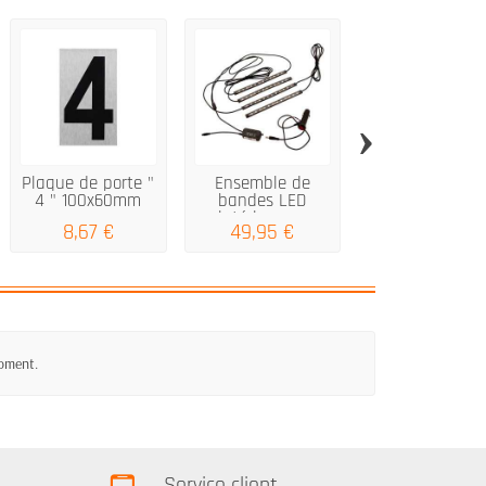
›
Plaque de porte "
Ensemble de
Foliatec
4 " 100x60mm
bandes LED
Autocollant -
intérieures...
Code - neon ve
8,67 €
49,95 €
19,79 €
-...
moment.
Service client