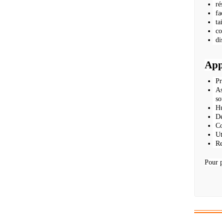
ré
fa
ta
co
di
App
Pr
As
so
Hu
Dé
Co
Ut
Re
Pour p