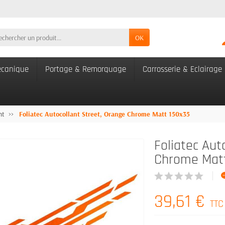
OK
canique
Portage & Remorquage
Carrosserie & Eclairage
nt
Foliatec Autocollant Street, Orange Chrome Matt 150x35
Foliatec Aut
Chrome Mat
39,61 €
TTC