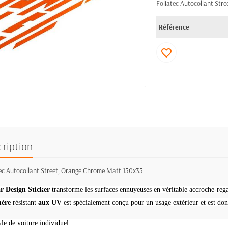
Foliatec Autocollant Str
Référence
favorite_border
cription
tec Autocollant Street, Orange Chrome Matt 150x35
r Design Sticker
transforme les surfaces ennuyeuses en véritable accroche-reg
ère
résistant
aux UV
est spécialement conçu pour un usage extérieur et est donc
yle de voiture individuel