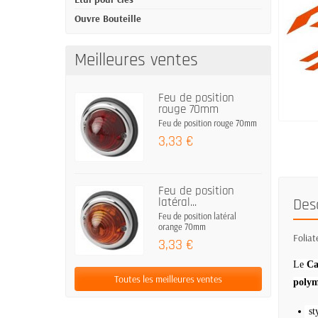
Ouvre Bouteille
Meilleures ventes
Feu de position
rouge 70mm
Feu de position rouge 70mm
3,33 €
Feu de position
Des
latéral...
Feu de position latéral
orange 70mm
Folia
3,33 €
Le
Ca
Toutes les meilleures ventes
polym
st