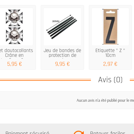
et dautocollants
Jeu de bandes de
Étiquette " Z "
Crâne en
protection de
10cm
IronCross 2x...
parechocs...
5,95 €
9,95 €
2,97 €
Avis (0)
Aucun avis n'a été publié pour le 
Paiement sécurisé
Retours faciles