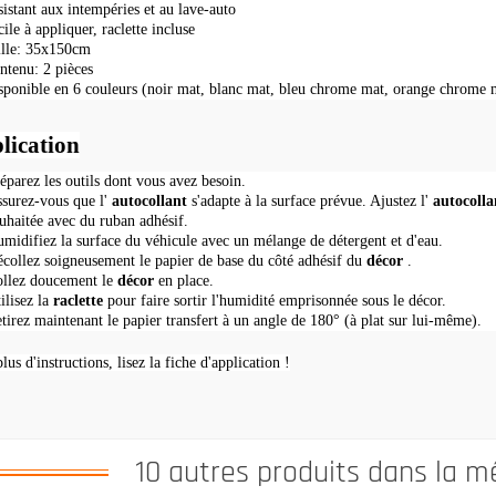
sistant aux intempéries et au lave-auto
cile à appliquer, raclette incluse
ille: 35x150cm
ntenu: 2 pièces
sponible en 6 couleurs (noir mat, blanc mat, bleu chrome mat, orange chrome 
lication
éparez les outils dont vous avez besoin.
surez-vous que l'
autocollant
s'adapte à la surface prévue.
Ajustez l'
autocolla
uhaitée avec du ruban adhésif.
midifiez la surface du véhicule avec un mélange de détergent et d'eau.
collez soigneusement le papier de base du côté adhésif du
décor
.
llez doucement le
décor
en place.
ilisez la
raclette
pour faire sortir l'humidité emprisonnée sous le décor.
tirez maintenant le papier transfert à un angle de 180° (à plat sur lui-même).
lus d'instructions, lisez la fiche d'application !
10 autres produits dans la m