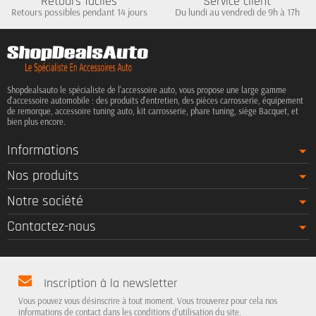
Retours faciles
Service client
Retours possibles pendant 14 jours
Du lundi au vendredi de 9h à 17h
Shopdealsauto le spécialiste de l'accessoire auto, vous propose une large gamme
d'accessoire automobile : des produits d'entretien, des pièces carrosserie, équipement
de remorque, accessoire tuning auto, kit carrosserie, phare tuning, siège Bacquet, et
bien plus encore.
Informations
Nos produits
Notre société
Contactez-nous
Inscription à la newsletter
Vous pouvez vous désinscrire à tout moment. Vous trouverez pour cela nos
informations de contact dans les conditions d'utilisation du site.