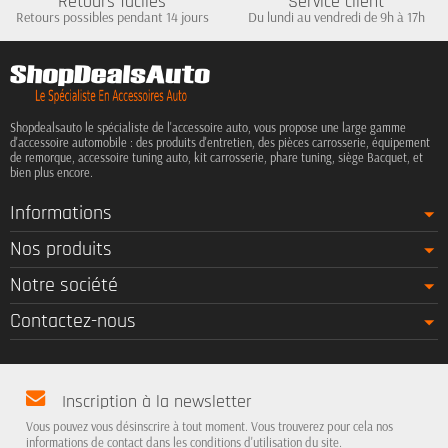
Retours faciles
Service client
Retours possibles pendant 14 jours
Du lundi au vendredi de 9h à 17h
Shopdealsauto le spécialiste de l'accessoire auto, vous propose une large gamme
d'accessoire automobile : des produits d'entretien, des pièces carrosserie, équipement
de remorque, accessoire tuning auto, kit carrosserie, phare tuning, siège Bacquet, et
bien plus encore.
Informations
Nos produits
Notre société
Contactez-nous
Inscription à la newsletter
Vous pouvez vous désinscrire à tout moment. Vous trouverez pour cela nos
informations de contact dans les conditions d'utilisation du site.