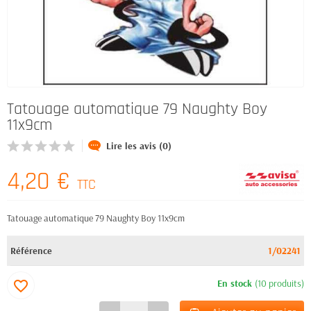
Tatouage automatique 79 Naughty Boy
11x9cm
Lire les avis (0)
4,20 €
TTC
Tatouage automatique 79 Naughty Boy 11x9cm
Référence
1/02241
En stock
(10 produits)
favorite_border