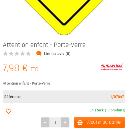
Attention enfant - Porte-Verre
Lire les avis (0)
7,98 €
TTC
Attention enfant - Porte-Verre
Référence
1/07047
En stock
(10 produits)
favorite_border
Ajouter au panier