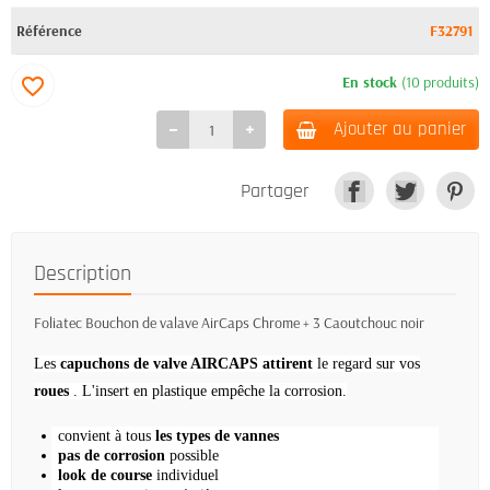
Référence
F32791
En stock
(10 produits)
favorite_border
Ajouter au panier
Partager
Description
Foliatec Bouchon de valave AirCaps Chrome + 3 Caoutchouc noir
Les
capuchons de valve AIRCAPS attirent
le regard sur vos
roues
.
L'insert en plastique empêche la corrosion.
convient à tous
les types de vannes
pas de corrosion
possible
look de course
individuel