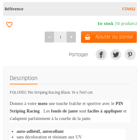
Référence
F34442
En stock
(10 produits)
favorite_border
Ajouter au panier
Partager
Description
FOLIATEC Pin Striping Racing Blanc 14 x 7x41 cm
Donnez à votre
moto
une touche fraîche et sportive avec le
PIN
Striping Racing
.
Les
fonds de jante
sont
faciles à appliquer
et
s'adaptent parfaitement à la courbe de la jante.
auto-adhésif, autocollant
sans décoloration et résistant aux UV