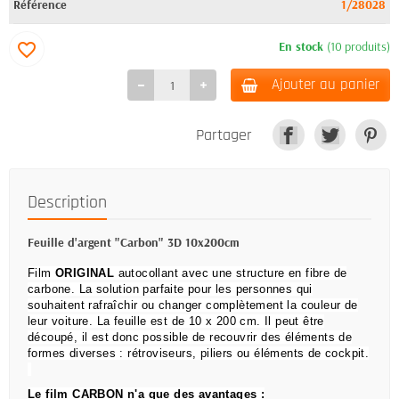
Référence
1/28028
En stock
(10 produits)
favorite_border
Ajouter au panier
Partager
Description
Feuille d'argent "Carbon" 3D 10x200cm
Film
ORIGINAL
autocollant
avec une structure en fibre de
carbone.
La solution parfaite pour les personnes qui
souhaitent rafraîchir ou changer complètement la couleur de
leur voiture.
La feuille est de 10 x 200 cm.
Il peut être
découpé, il est donc possible de recouvrir des éléments de
formes diverses : rétroviseurs, piliers ou éléments de cockpit.
Le film CARBON n'a que des avantages :