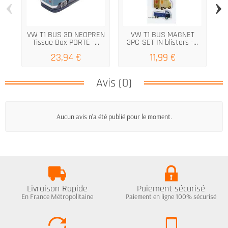
‹
›
VW T1 BUS 3D NEOPREN
VW T1 BUS MAGNET
Tissue Box PORTE -...
3PC-SET IN blisters -...
po
23,94 €
11,99 €
Avis (0)
Aucun avis n'a été publié pour le moment.
Livraison Rapide
Paiement sécurisé
En France Métropolitaine
Paiement en ligne 100% sécurisé