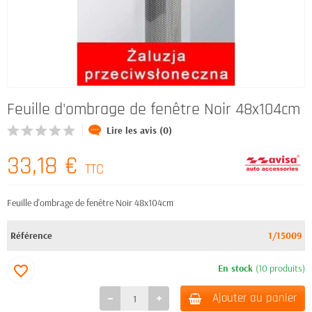
Feuille d'ombrage de fenêtre Noir 48x104cm
Lire les avis (0)
33,18 €
TTC
Feuille d'ombrage de fenêtre Noir 48x104cm
Référence
1/15009
En stock
(10 produits)
favorite_border
Ajouter au panier