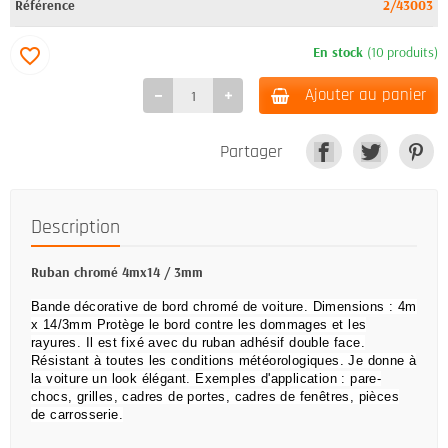
Référence
2/43003
En stock
(10 produits)
favorite_border
Ajouter au panier
Partager
Description
Ruban chromé 4mx14 / 3mm
Bande décorative de bord chromé de voiture.
Dimensions : 4m
x 14/3mm Protège le bord contre les dommages et les
rayures.
Il est fixé avec du ruban adhésif double face.
Résistant à toutes les conditions météorologiques.
Je donne à
la voiture un look élégant.
Exemples d'application : pare-
chocs, grilles, cadres de portes, cadres de fenêtres, pièces
de carrosserie.