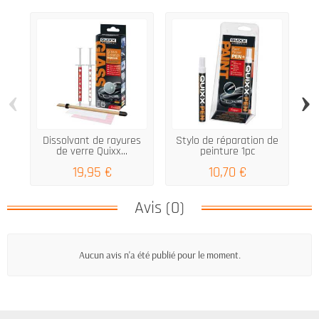
‹
›
Dissolvant de rayures
Stylo de réparation de
de verre Quixx...
peinture 1pc
d'
19,95 €
10,70 €
Avis (0)
Aucun avis n'a été publié pour le moment.