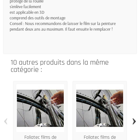
protège de la rouille
s'enlève facilement
est applicable en 3D
comprend des outils de montage
Conseil : Nous recommandons de laisser le film sur la peinture
pendant deux ans au maximum. Il faut ensuite le remplacer !
10 autres produits dans la même
catégorie :
‹
›
Foliatec films de
Foliatec films de
Fo