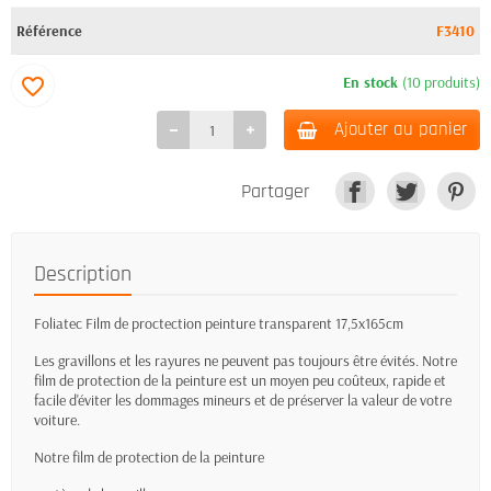
Référence
F3410
En stock
(10 produits)
favorite_border
Ajouter au panier
Partager
Description
Foliatec Film de proctection peinture transparent 17,5x165cm
Les gravillons et les rayures ne peuvent pas toujours être évités. Notre
film de protection de la peinture est un moyen peu coûteux, rapide et
facile d'éviter les dommages mineurs et de préserver la valeur de votre
voiture.
Notre film de protection de la peinture