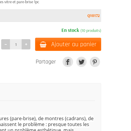
es vitre et pare-brise 1pc
Q10172
En stock
(10 produits)
Ajouter au panier
Partager
ures (pare-brise), de montres (cadrans), de
naissent le problème : presque toutes les
ment un problème esthétique, mais