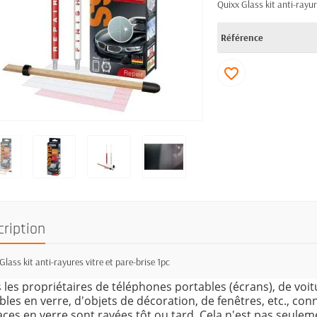
Quixx Glass kit anti-rayur
Référence
favorite_border
cription
Glass kit anti-rayures vitre et pare-brise 1pc
 les propriétaires de téléphones portables (écrans), de voit
les en verre, d'objets de décoration, de fenêtres, etc., con
aces en verre sont rayées tôt ou tard. Cela n'est pas seule