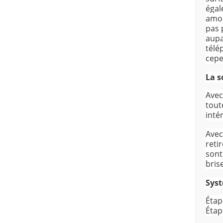
égal
amoi
pas 
aupa
télé
cepe
La s
Avec
tout
inté
Avec
reti
sont
bris
Sys
Étap
Étap