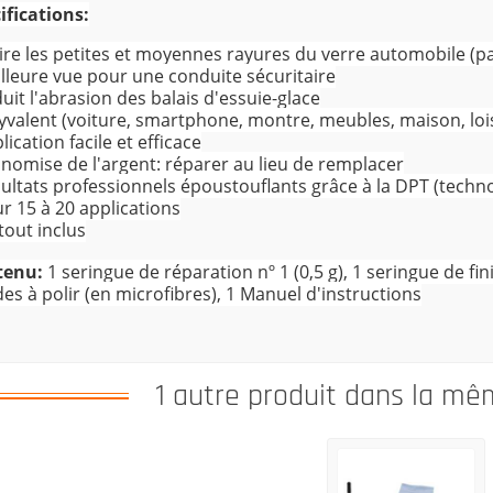
ifications:
tire les petites et moyennes rayures du verre automobile (pa
illeure vue pour une conduite sécuritaire
duit l'abrasion des balais d'essuie-glace
lyvalent (voiture, smartphone, montre, meubles, maison, loisi
lication facile et efficace
onomise de l'argent: réparer au lieu de remplacer
sultats professionnels époustouflants grâce à la DPT (tech
ur 15 à 20 applications
 tout inclus
tenu:
1 seringue de réparation nº 1 (0,5 g), 1 seringue de finit
es à polir (en microfibres), 1 Manuel d'instructions
1 autre produit dans la mê