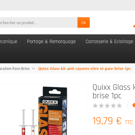
OK
canique
Portage & Remorquage
Carrosserie & Eclairage
ration Pare-Brise
Quixx Glass kit anti-rayures vitre et pare-brise 1pc
Quixx Glass k
brise 1pc
19,79 €
TTC