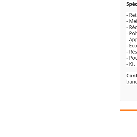
Spéc
- Re
- Me
- Ré
- Po
- App
- Éc
- Ré
- Po
- Kit
Con
band