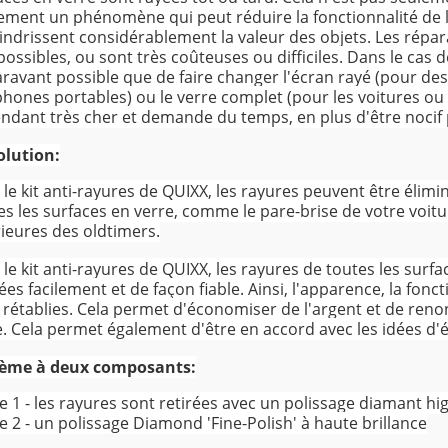
ement un phénomène qui peut réduire la fonctionnalité de l'o
ndrissent considérablement la valeur des objets. Les répar
possibles, ou sont très coûteuses ou difficiles. Dans le cas d
ravant possible que de faire changer l'écran rayé (pour d
phones portables) ou le verre complet (pour les voitures ou 
ndant très cher et demande du temps, en plus d'être nocif
olution:
 le kit anti-rayures de QUIXX, les rayures peuvent être élimi
es les surfaces en verre, comme le pare-brise de votre voitu
rieures des oldtimers.
 le kit anti-rayures de QUIXX, les rayures de toutes les surf
rées facilement et de façon fiable. Ainsi, l'apparence, la fonc
 rétablies. Cela permet d'économiser de l'argent et de re
e. Cela permet également d'être en accord avec les idées d'
tème à deux composants:
e 1 - les rayures sont retirées avec un polissage diamant hi
e 2 - un polissage Diamond 'Fine-Polish' à haute brillance