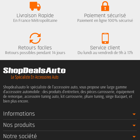
Livraison Rapide
Paiement sécurisé
En France Métropolitaine
Paiement en ligne 100% sécurisé
Retours faciles
Service client
Retours possibles pendant 14 jours
Du lundi au vendredi de 9h à 17h
Shopdealsauto le spécialiste de l'accessoire auto, vous propose une large gamme
d'accessoire automobile : des produits d'entretien, des pièces carrosserie, équipement
de remorque, accessoire tuning auto, kit carrosserie, phare tuning, siège Bacquet, et
bien plus encore.
Informations
Nos produits
Notre société