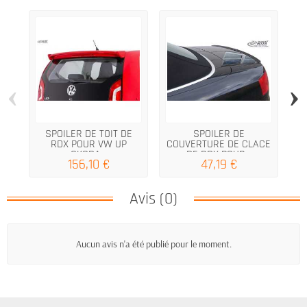
‹
›
SPOILER DE TOIT DE
SPOILER DE
RDX POUR VW UP
COUVERTURE DE CLACE
C
SKODA...
DE RDX POUR...
156,10 €
47,19 €
Avis (0)
Aucun avis n'a été publié pour le moment.