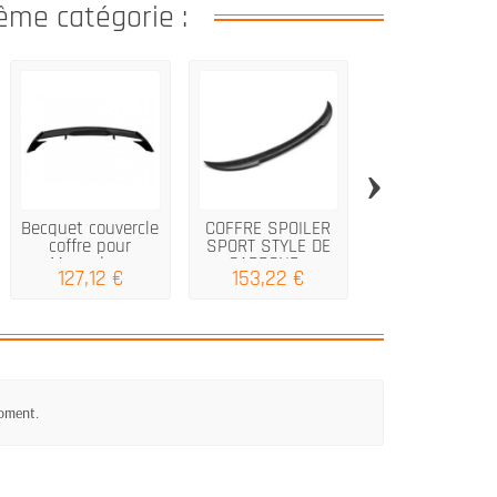
ême catégorie :
›
Becquet couvercle
COFFRE SPOILER
Becquet de to
coffre pour
SPORT STYLE DE
pour Toyota Ay
Mercedes...
CARBONE...
20052014...
127,12 €
153,22 €
129,95 €
moment.