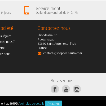
Service client
 14 jours
Du lundi au vendredi de 9h à 17h
société
Contactez-nous
Shopdealsauto
s légales
Rue jamayau
mes-nous ?
33660 Saint Antoine sur l'Isle
site
France
contact@shopdealsauto.com
ez-nous
Suivez-nous
mément au RGPD.
mément au RGPD.
Voir plus de détails
Voir plus de détails
J'ACCEPTE
J'ACCEPTE