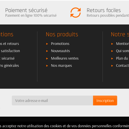
Paiement sécurisé
Retours faciles
Paiement en ligne 100% sécurisé
Retours possibles pendant
tions
Nos produits
Notre 
s et retours
Promotions
Mention
 satisfaction
Nouveautés
Qui som
 sécurisé
Meilleures ventes
Plan du 
ns générales
Nos marques
Contact
a
ous acceptez notre utilisation des cookies et de vos données personnelles confor
ous acceptez notre utilisation des cookies et de vos données personnelles confor
Shopdealsauto - 2025 - Copyright©