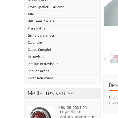
Lèvre Spoiler & Aileron
Aile
Diffuseur Arrière
Prise d'Aire
Grille pare-chocs
Calandre
Capot Complet
‹
Rétroviseur
Platine Rétroviseur
Spoiler Avant
Extension d'Aile
Des
Meilleures ventes
Fabriq
à tous
Feu de position
rouge 70mm
Feu de position rouge 70mm