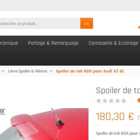
OK
canique
Portage & Remorquage
Carrosserie & Eclairage
Lèvre Spoiler & Aileron
Spoiler de toit RDX pour Audi A3 8L
Spoiler de t
180,30 €
T
Spoiler de toit RDX pour 