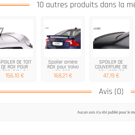
10 autres produits dans la m
SPOILER DE TOIT
Spoiler arrière
SPOILER DE
DE RDX POUR
RDX pour Volvo
COUVERTURE DE
SIÈGE IBIZA 6J...
V60 S60...
COUVERTURE
156,10 €
168,21 €
47,19 €
RDX...
Avis (0)
Aucun avis n'a été publié pour le 