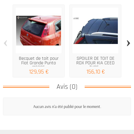
‹
›
Becquet de toit pour
SPOILER DE TOIT DE
Fiat Grande Punto
RDX POUR KIA CEED
S
112005
TYPE...
129,95 €
156,10 €
Avis (0)
Aucun avis n'a été publié pour le moment.