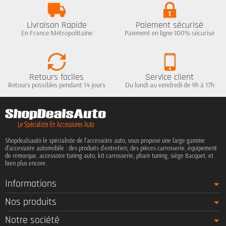
Livraison Rapide
Paiement sécurisé
En France Métropolitaine
Paiement en ligne 100% sécurisé
Retours faciles
Service client
Retours possibles pendant 14 jours
Du lundi au vendredi de 9h à 17h
Shopdealsauto le spécialiste de l'accessoire auto, vous propose une large gamme
d'accessoire automobile : des produits d'entretien, des pièces carrosserie, équipement
de remorque, accessoire tuning auto, kit carrosserie, phare tuning, siège Bacquet, et
bien plus encore.
Informations
Nos produits
Notre société