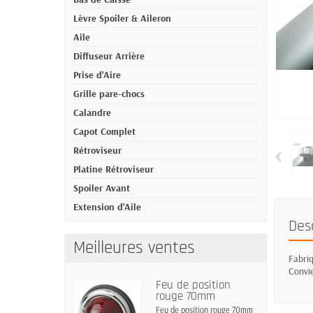
Lèvre Spoiler & Aileron
Aile
Diffuseur Arrière
Prise d'Aire
Grille pare-chocs
Calandre
Capot Complet
‹
Rétroviseur
Platine Rétroviseur
Spoiler Avant
Extension d'Aile
Des
Meilleures ventes
Fabriq
Convie
Feu de position
rouge 70mm
Feu de position rouge 70mm