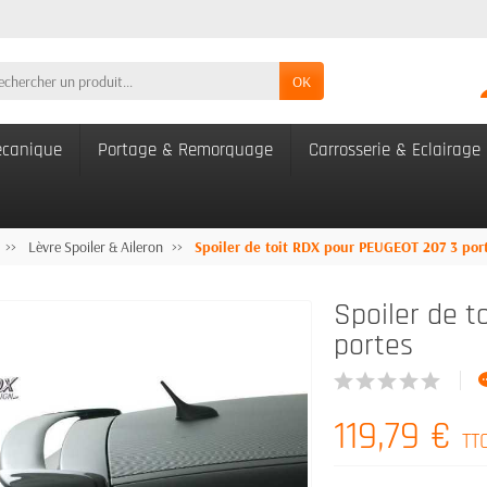
OK
canique
Portage & Remorquage
Carrosserie & Eclairage
Lèvre Spoiler & Aileron
Spoiler de toit RDX pour PEUGEOT 207 3 por
Spoiler de t
portes
119,79 €
TT