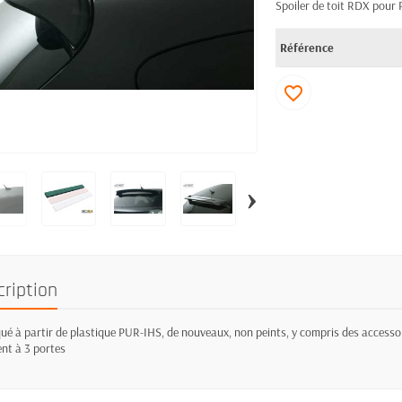
Spoiler de toit RDX pour
Référence
favorite_border
›
cription
ué à partir de plastique PUR-IHS, de nouveaux, non peints, y compris des accessoi
nt à 3 portes