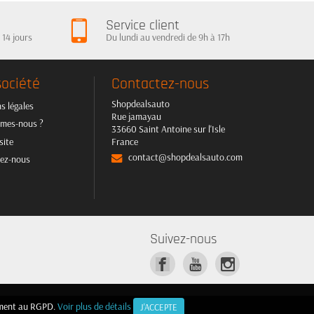
Service client
 14 jours
Du lundi au vendredi de 9h à 17h
société
Contactez-nous
Shopdealsauto
s légales
Rue jamayau
mes-nous ?
33660 Saint Antoine sur l'Isle
site
France
contact@shopdealsauto.com
ez-nous
Suivez-nous
mément au RGPD.
mément au RGPD.
Voir plus de détails
Voir plus de détails
J'ACCEPTE
J'ACCEPTE