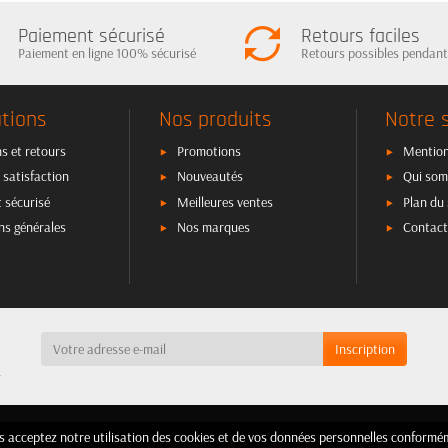
Paiement sécurisé
Retours faciles
Paiement en ligne 100% sécurisé
Retours possibles pendant
tions
Nos produits
Notre 
s et retours
Promotions
Mention
 satisfaction
Nouveautés
Qui som
 sécurisé
Meilleures ventes
Plan du 
ns générales
Nos marques
Contact
a
ous acceptez notre utilisation des cookies et de vos données personnelles confor
ous acceptez notre utilisation des cookies et de vos données personnelles confor
Shopdealsauto - 2025 - Copyright©