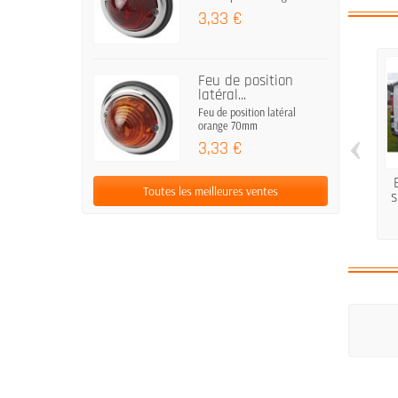
3,33 €
Feu de position
latéral...
Feu de position latéral
orange 70mm
‹
3,33 €
Toutes les meilleures ventes
s