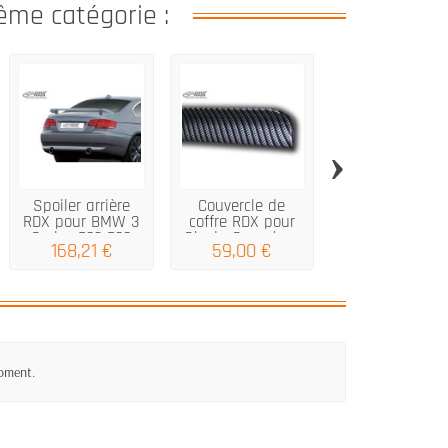
ême catégorie :
›
Spoiler arrière
Couvercle de
RDX Trunk
RDX pour BMW 3
coffre RDX pour
Couvercle Spoil
Series E92 E93
Skoda Superbe...
Universal 110
168,21 €
59,00 €
47,19 €
moment.