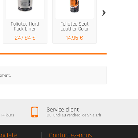
›
Foliatec Hard
Foliatec Seat
Motip Bumperl
Rock Liner,
Leather Color
Gris moyen 40
peinture...
Spray Sealer...
247,84 €
14,95 €
18,95 €
moment.
Service client
 14 jours
Du lundi au vendredi de 9h à 17h
société
Contactez-nous