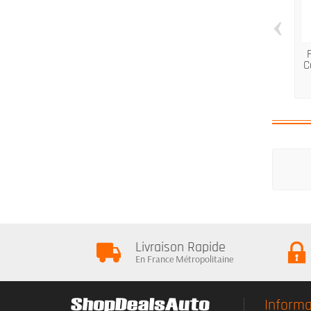
‹
C
Livraison Rapide
En France Métropolitaine
Informa