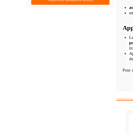
as
un
App
L
p
li
Ap
d
Pour d