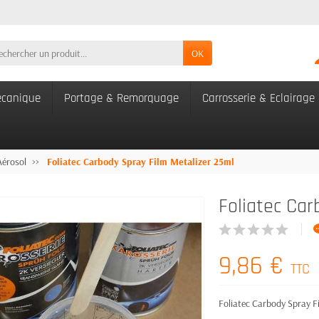
OK
canique
Portage & Remorquage
Carrosserie & Eclairage
Aérosol
Foliatec Carbody Spray Film Metalizer 25ml
Foliatec Car
9,86 €
TTC
Foliatec Carbody Spray F