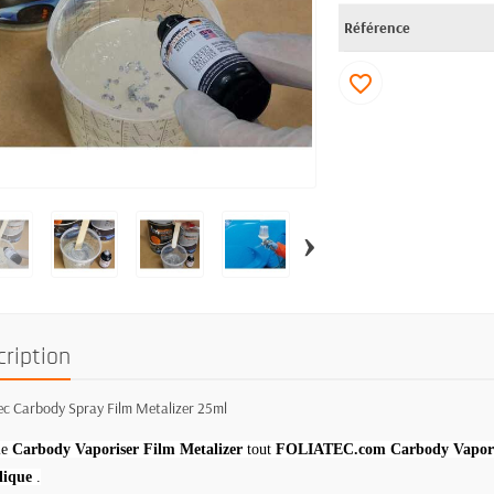
Référence
favorite_border
›
cription
ec Carbody Spray Film Metalizer 25ml
le
Carbody Vaporiser Film Metalizer
tout
FOLIATEC.com Carbody Vapori
lique
.