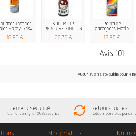
Foliatec Interior
KOLOR DIP
Peinture
olor Spray Gris...
PEINTURE FINITION
parechocs Motip
NOIR...
Noir 400ml
18,95 €
26,70 €
18,95 €
Avis (0)
Aucun avis n'a été publié pour le 
Paiement sécurisé
Retours faciles
Paiement en ligne 100% sécurisé
Retours possibles pendant
tions
Nos produits
Notre 