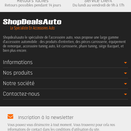
Retours faciles
Service client
Retours possibles pendant 14 jours
Du lundi au vendredi de 9h à 17h
Shopdealsauto le spécialiste de l'accessoire auto, vous propose une large gamme
d'accessoire automobile : des produits d'entretien, des pièces carrosserie, équipement
de remorque, accessoire tuning auto, kit carrosserie, phare tuning, siège Bacquet, et
bien plus encore.
Informations
Nos produits
Notre société
Contactez-nous
Inscription à la newsletter
Vous pouvez vous désinscrire à tout moment. Vous trouverez pour cela nos
informations de contact dans les conditions d'utilisation du site.