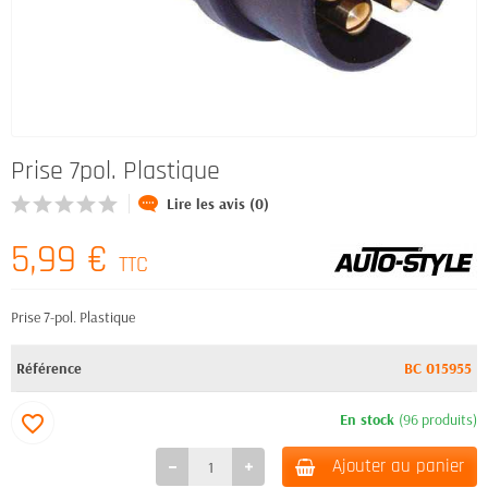
Prise 7pol. Plastique
Lire les avis (0)
5,99 €
TTC
Prise 7-pol. Plastique
Référence
BC 015955
En stock
(96 produits)
favorite_border
Ajouter au panier