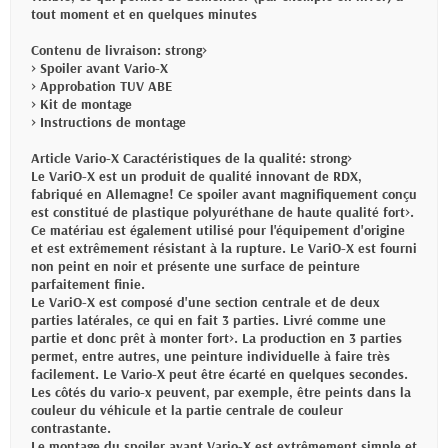
tout moment et en quelques minutes
Contenu de livraison: strong>
> Spoiler avant Vario-X
> Approbation TUV ABE
> Kit de montage
> Instructions de montage
Article Vario-X Caractéristiques de la qualité: strong>
Le VariO-X est un produit de qualité innovant de RDX,
fabriqué en Allemagne! Ce spoiler avant magnifiquement conçu
est constitué de plastique polyuréthane de haute qualité fort>.
Ce matériau est également utilisé pour l'équipement d'origine
et est extrêmement résistant à la rupture. Le VariO-X est fourni
non peint en noir et présente une surface de peinture
parfaitement finie.
Le VariO-X est composé d'une section centrale et de deux
parties latérales, ce qui en fait 3 parties. Livré comme une
partie et donc prêt à monter fort>. La production en 3 parties
permet, entre autres, une peinture individuelle à faire très
facilement. Le Vario-X peut être écarté en quelques secondes.
Les côtés du vario-x peuvent, par exemple, être peints dans la
couleur du véhicule et la partie centrale de couleur
contrastante.
Le montage du spoiler avant Vario-X est extrêmement simple et