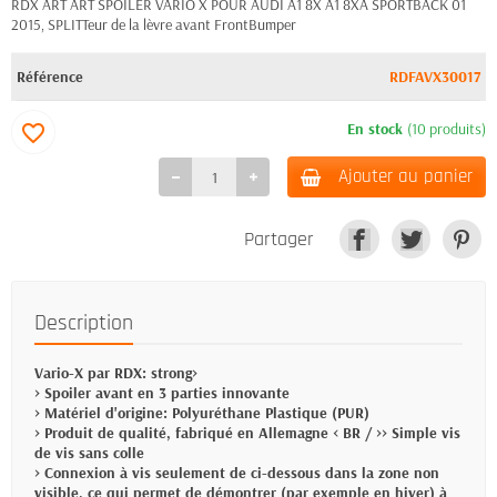
RDX ART ART SPOILER VARIO X POUR AUDI A1 8X A1 8XA SPORTBACK 01
2015, SPLITTeur de la lèvre avant FrontBumper
Référence
RDFAVX30017
En stock
(10 produits)
favorite_border
Ajouter au panier
Partager
Description
Vario-X par RDX: strong>
> Spoiler avant en 3 parties innovante
> Matériel d'origine: Polyuréthane Plastique (PUR)
> Produit de qualité, fabriqué en Allemagne < BR / >> Simple vis
de vis sans colle
> Connexion à vis seulement de ci-dessous dans la zone non
visible, ce qui permet de démontrer (par exemple en hiver) à