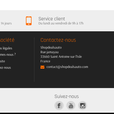
Service client
 14 jours
Du lundi au vendredi de 9h à 17h
société
Contactez-nous
Shopdealsauto
s légales
Rue jamayau
mes-nous ?
33660 Saint Antoine sur l'Isle
site
France
contact@shopdealsauto.com
ez-nous
Suivez-nous