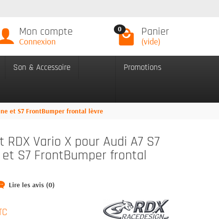
Mon compte
Panier
0
Connexion
(vide)
Son & Accessoire
Promotions
ine et S7 FrontBumper frontal lèvre
t RDX Vario X pour Audi A7 S7
 et S7 FrontBumper frontal
Lire les avis (0)
TC