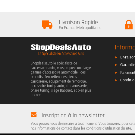
Livraison Rapide
En France Métropolitaine
Informa
Livraison
Shopdealsauto le spécialiste de
Garantie
l'accessoire auto, vous propose une large
Paiement
gamme d'accessoire automobile : des
produits d'entretien, des pièces
Conditio
carrosserie, équipement de remorque,
accessoire tuning auto, kit carrosserie,
phare tuning, siège Bacquet, et bien plus
encore.
Inscription à la newsletter
Vous pouvez vous désinscrire à tout moment. Vous trouverez pour cel
nos informations de contact dans les conditions d'utilisation du site.