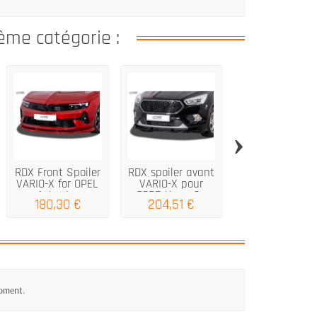
ême catégorie :
›
RDX Front Spoiler
RDX spoiler avant
Spoiler avant 
VARIO-X for OPEL
VARIO-X pour
Vario X pour 
Astra L...
FORD Kuga 2...
Tiguan...
180,30 €
204,51 €
180,30 €
moment.