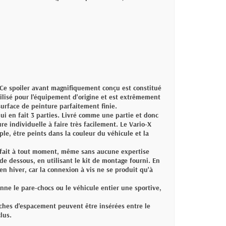
 Ce spoiler avant magnifiquement conçu est constitué
ilisé pour l'équipement d'origine et est extrêmement
surface de peinture parfaitement finie.
qui en fait 3 parties. Livré comme une partie et donc
re individuelle à faire très facilement. Le Vario-X
le, être peints dans la couleur du véhicule et la
 fait à tout moment, même sans aucune expertise
de dessous, en utilisant le kit de montage fourni. En
n hiver, car la connexion à vis ne se produit qu'à
ne le pare-chocs ou le véhicule entier une sportive,
nches d'espacement peuvent être insérées entre le
lus.