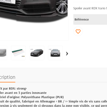
Spoiler avant RDX Vario X
Référence
favorite_border
›
cription
-X par RDX: strong>
iler avant en 3 parties innovante
ériel d'origine: Polyuréthane Plastique (PUR)
duit de qualité, fabriqué en Allemagne < BR / >> Simple vis de vis sans coll
nexion à vis seulement de ci-dessous dans la zone non visible, ce qui pe