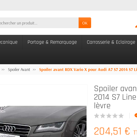
OK
canique
Portage & Remorquage
Carrosserie & Eclairage
Spoiler Avant
Spoiler avant RDX Vario X pour Audi A7 S7 2014 S7 L
Spoiler avan
2014 S7 Line
lèvre
204,51 €
T