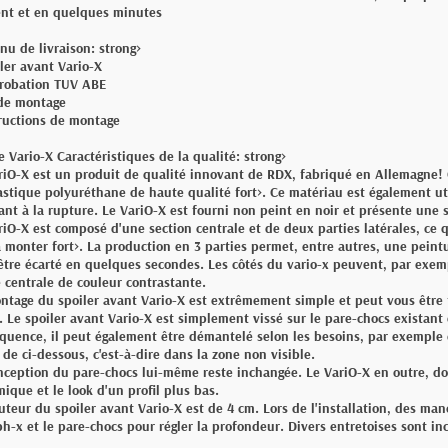
t et en quelques minutes
nu de livraison: strong>
iler avant Vario-X
robation TUV ABE
 de montage
tructions de montage
le Vario-X Caractéristiques de la qualité: strong>
riO-X est un produit de qualité innovant de RDX, fabriqué en Allemagne!
astique polyuréthane de haute qualité fort>. Ce matériau est également ut
tant à la rupture. Le VariO-X est fourni non peint en noir et présente une 
riO-X est composé d'une section centrale et de deux parties latérales, ce 
à monter fort>. La production en 3 parties permet, entre autres, une peintu
être écarté en quelques secondes. Les côtés du vario-x peuvent, par exemp
e centrale de couleur contrastante.
ntage du spoiler avant Vario-X est extrêmement simple et peut vous être
. Le spoiler avant Vario-X est simplement vissé sur le pare-chocs existant 
quence, il peut également être démantelé selon les besoins, par exemple e
 de ci-dessous, c'est-à-dire dans la zone non visible.
nception du pare-chocs lui-même reste inchangée. Le VariO-X en outre, don
ique et le look d'un profil plus bas.
uteur du spoiler avant Vario-X est de 4 cm. Lors de l'installation, des ma
ph-x et le pare-chocs pour régler la profondeur. Divers entretoises sont inc