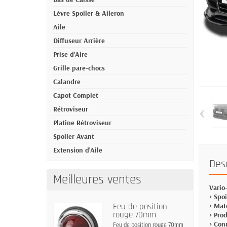
Lèvre Spoiler & Aileron
Aile
Diffuseur Arrière
Prise d'Aire
Grille pare-chocs
Calandre
Capot Complet
‹
Rétroviseur
Platine Rétroviseur
Spoiler Avant
Extension d'Aile
Des
Meilleures ventes
Vario
> Spo
Feu de position
> Mat
rouge 70mm
> Pro
> Con
Feu de position rouge 70mm