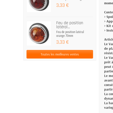
momen
3,33 €
Conte
> Spo
> App
Feu de position
> Kit
latéral...
> Ins
Feu de position latéral
orange 70mm
Artic
3,33 €
Le Va
de pl
résis
Toutes les meilleures ventes
Le Va
prêt 
peut 
parti
Le mo
avant
consé
partir
La co
dynam
La ha
vario