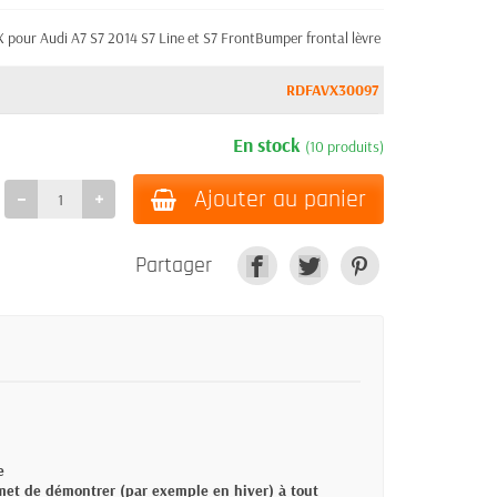
 pour Audi A7 S7 2014 S7 Line et S7 FrontBumper frontal lèvre
RDFAVX30097
En stock
(10 produits)
Ajouter au panier
Partager
e
rmet de démontrer (par exemple en hiver) à tout