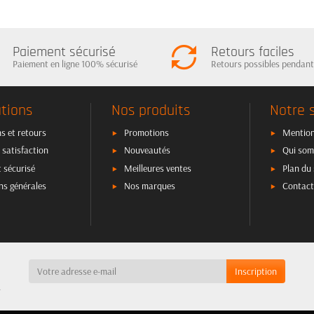
Paiement sécurisé
Retours faciles
Paiement en ligne 100% sécurisé
Retours possibles pendant
tions
Nos produits
Notre 
s et retours
Promotions
Mention
 satisfaction
Nouveautés
Qui som
 sécurisé
Meilleures ventes
Plan du 
ns générales
Nos marques
Contact
a