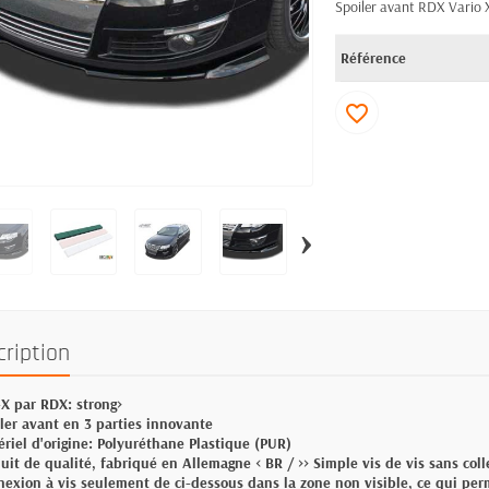
Spoiler avant RDX Vario 
Référence
favorite_border
›
cription
-X par RDX: strong>
iler avant en 3 parties innovante
ériel d'origine: Polyuréthane Plastique (PUR)
duit de qualité, fabriqué en Allemagne < BR / >> Simple vis de vis sans coll
nexion à vis seulement de ci-dessous dans la zone non visible, ce qui pe