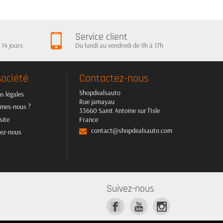
Service client
 14 jours
Du lundi au vendredi de 9h à 17h
société
Contactez-nous
Shopdealsauto
s légales
Rue jamayau
mes-nous ?
33660 Saint Antoine sur l'Isle
site
France
contact@shopdealsauto.com
ez-nous
Suivez-nous