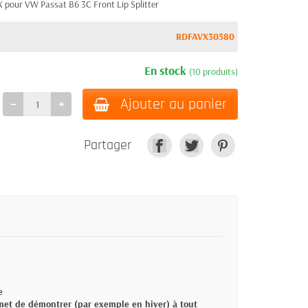
X pour VW Passat B6 3C Front Lip Splitter
RDFAVX30580
En stock
(10 produits)
Ajouter au panier
Partager
e
rmet de démontrer (par exemple en hiver) à tout