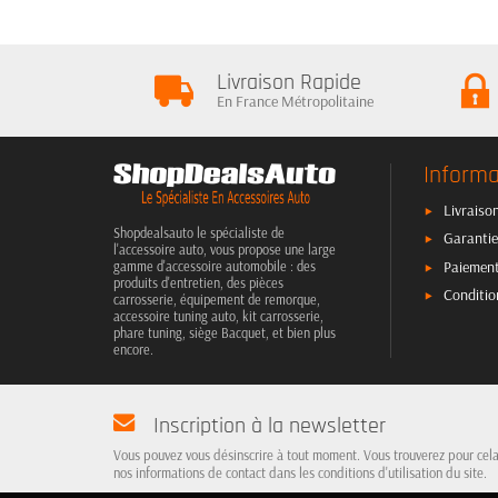
Livraison Rapide
En France Métropolitaine
Informa
Livraison
Shopdealsauto le spécialiste de
Garantie
l'accessoire auto, vous propose une large
Paiement
gamme d'accessoire automobile : des
produits d'entretien, des pièces
Conditio
carrosserie, équipement de remorque,
accessoire tuning auto, kit carrosserie,
phare tuning, siège Bacquet, et bien plus
encore.
Inscription à la newsletter
Vous pouvez vous désinscrire à tout moment. Vous trouverez pour cel
nos informations de contact dans les conditions d'utilisation du site.