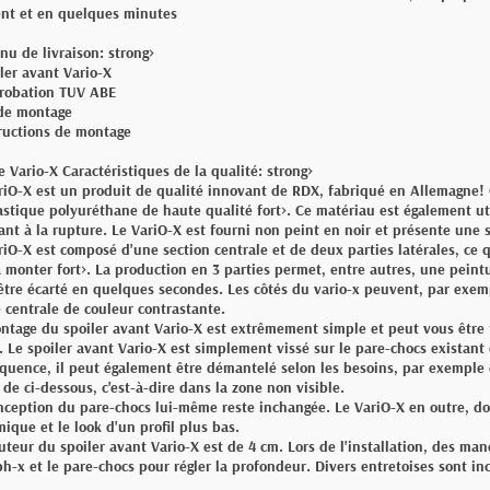
t et en quelques minutes
nu de livraison: strong>
iler avant Vario-X
robation TUV ABE
 de montage
tructions de montage
le Vario-X Caractéristiques de la qualité: strong>
riO-X est un produit de qualité innovant de RDX, fabriqué en Allemagne!
astique polyuréthane de haute qualité fort>. Ce matériau est également ut
tant à la rupture. Le VariO-X est fourni non peint en noir et présente une 
riO-X est composé d'une section centrale et de deux parties latérales, ce 
à monter fort>. La production en 3 parties permet, entre autres, une peintu
être écarté en quelques secondes. Les côtés du vario-x peuvent, par exemp
e centrale de couleur contrastante.
ntage du spoiler avant Vario-X est extrêmement simple et peut vous être
. Le spoiler avant Vario-X est simplement vissé sur le pare-chocs existant 
quence, il peut également être démantelé selon les besoins, par exemple e
 de ci-dessous, c'est-à-dire dans la zone non visible.
nception du pare-chocs lui-même reste inchangée. Le VariO-X en outre, don
ique et le look d'un profil plus bas.
uteur du spoiler avant Vario-X est de 4 cm. Lors de l'installation, des ma
ph-x et le pare-chocs pour régler la profondeur. Divers entretoises sont inc