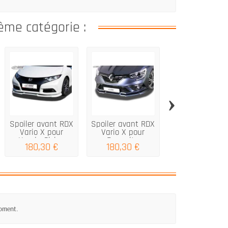
ême catégorie :
›
Spoiler avant RDX
Spoiler avant RDX
Spoiler avant 
Vario X pour
Vario X pour
Vario X pour A
Honda Civic...
Renault...
A4 8W...
180,30 €
180,30 €
180,30 €
moment.