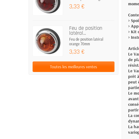
momen
3,33 €
Conte
> Spo
> App
Feu de position
> Kit
latéral...
> Ins
Feu de position latéral
orange 70mm
Artic
3,33 €
Le Va
de pl
résis
Toutes les meilleures ventes
Le Va
prêt 
peut 
parti
Le mo
avant
consé
partir
La co
dynam
La ha
vario