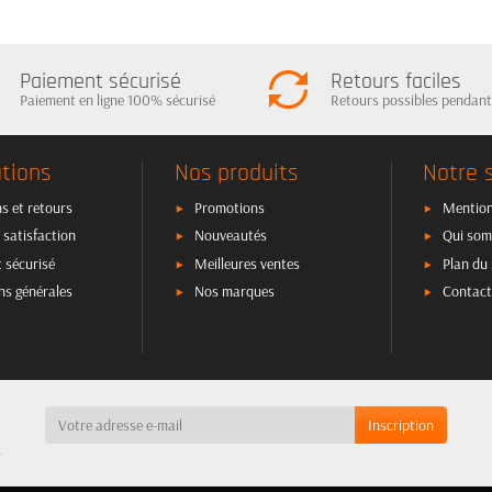
Paiement sécurisé
Retours faciles
Paiement en ligne 100% sécurisé
Retours possibles pendant
tions
Nos produits
Notre 
s et retours
Promotions
Mention
 satisfaction
Nouveautés
Qui som
 sécurisé
Meilleures ventes
Plan du 
ns générales
Nos marques
Contact
a