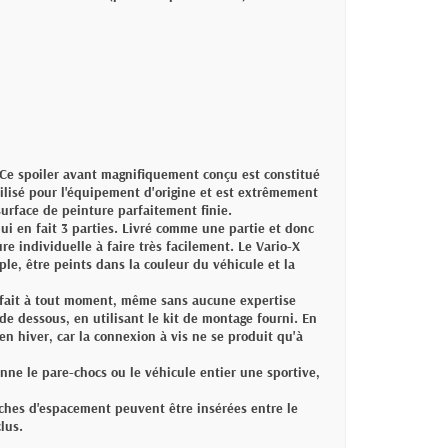
 Ce spoiler avant magnifiquement conçu est constitué
ilisé pour l'équipement d'origine et est extrêmement
surface de peinture parfaitement finie.
qui en fait 3 parties. Livré comme une partie et donc
re individuelle à faire très facilement. Le Vario-X
le, être peints dans la couleur du véhicule et la
 fait à tout moment, même sans aucune expertise
de dessous, en utilisant le kit de montage fourni. En
n hiver, car la connexion à vis ne se produit qu'à
ne le pare-chocs ou le véhicule entier une sportive,
nches d'espacement peuvent être insérées entre le
lus.