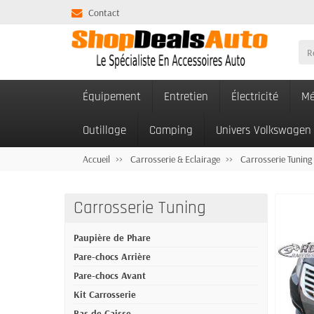
Contact
Équipement
Entretien
Électricité
Mé
Outillage
Camping
Univers Volkswagen
Accueil
Carrosserie & Eclairage
Carrosserie Tuning
Carrosserie Tuning
Paupière de Phare
Pare-chocs Arrière
Pare-chocs Avant
Kit Carrosserie
Bas de Caisse