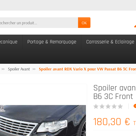
OK
canique
Portage & Remorquage
Carrosserie & Eclairage
Spoiler Avant
Spoiler avant RDX Vario X pour VW Passat B6 3C Front
Spoiler ava
B6 3C Front 
180,30 €
T