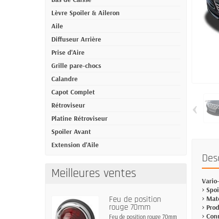
Lèvre Spoiler & Aileron
Aile
Diffuseur Arrière
Prise d'Aire
Grille pare-chocs
Calandre
Capot Complet
‹
Rétroviseur
Platine Rétroviseur
Spoiler Avant
Extension d'Aile
Des
Meilleures ventes
Vario
> Spo
Feu de position
> Mat
rouge 70mm
> Pro
> Con
Feu de position rouge 70mm