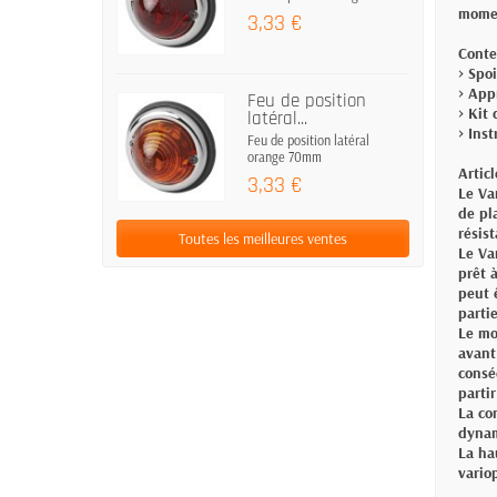
momen
3,33 €
Conte
> Spo
> App
Feu de position
> Kit
latéral...
> Ins
Feu de position latéral
orange 70mm
Artic
3,33 €
Le Va
de pl
résis
Toutes les meilleures ventes
Le Va
prêt 
peut 
parti
Le mo
avant
consé
partir
La co
dynam
La ha
vario