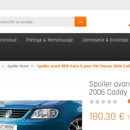
OK
canique
Portage & Remorquage
Carrosserie & Eclairage
Spoiler Avant
Spoiler avant RDX Vario X pour VW Touran 2006 Cadd
Spoiler ava
2006 Caddy F
180,30 €
T