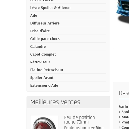
Lèvre Spoiler & Aileron
Aile
Diffuseur Arrière
Prise d'Aire
Grille pare-chocs
Calandre
Capot Complet
Rétroviseur
Platine Rétroviseur
Spoiler Avant
Extension d'Aile
Des
Meilleures ventes
Vario
> Spo
Feu de position
> Mat
rouge 70mm
> Pro
> Con
Feu de position rouge 70mm