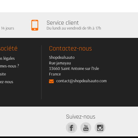
Service client
 14 jours
Du lundi au vendredi de 9h à 17h
société
Contactez-nous
Shopdealsauto
s légales
Rue jamayau
mes-nous ?
33660 Saint Antoine sur l'Isle
site
France
contact@shopdealsauto.com
ez-nous
Suivez-nous