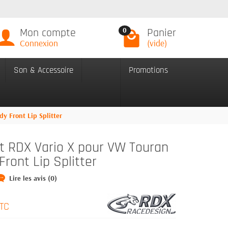
Mon compte
Panier
0
Connexion
(vide)
Son & Accessoire
Promotions
y Front Lip Splitter
nt RDX Vario X pour VW Touran
ront Lip Splitter
Lire les avis (0)
TC