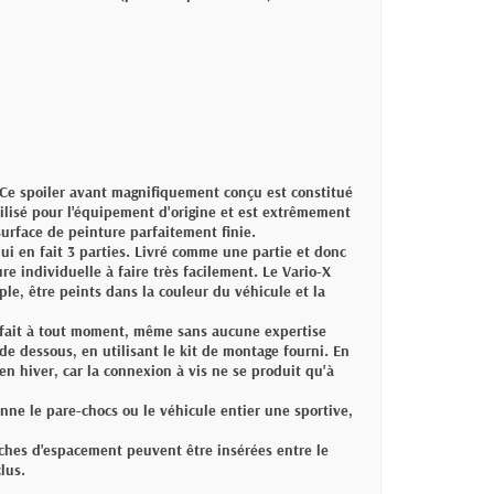
 Ce spoiler avant magnifiquement conçu est constitué
ilisé pour l'équipement d'origine et est extrêmement
surface de peinture parfaitement finie.
qui en fait 3 parties. Livré comme une partie et donc
re individuelle à faire très facilement. Le Vario-X
le, être peints dans la couleur du véhicule et la
 fait à tout moment, même sans aucune expertise
de dessous, en utilisant le kit de montage fourni. En
n hiver, car la connexion à vis ne se produit qu'à
ne le pare-chocs ou le véhicule entier une sportive,
nches d'espacement peuvent être insérées entre le
lus.