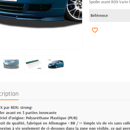
Spoiler avant RDX Vario 
Référence
favorite_border
cription
-X par RDX: strong>
iler avant en 3 parties innovante
ériel d'origine: Polyuréthane Plastique (PUR)
duit de qualité, fabriqué en Allemagne < BR / >> Simple vis de vis sans coll
nexion à vis seulement de ci-dessous dans la zone non visible, ce qui pe