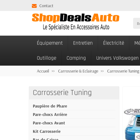
Contact
Équipement
Entretien
Électricité
Mé
Outillage
Camping
Univers Volkswagen
Accueil
Carrosserie & Eclairage
Carrosserie Tuning
Carrosserie Tuning
Paupière de Phare
Pare-chocs Arrière
Pare-chocs Avant
Kit Carrosserie
Bas de Caisse