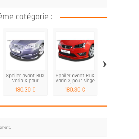
ême catégorie :
›
Spoiler avant RDX
Spoiler avant RDX
Spoiler avant 
Vario X pour
Vario X pour siège
pour VW Pass
Toyota...
Ibiza...
3BG
180,30 €
180,30 €
180,30 €
moment.