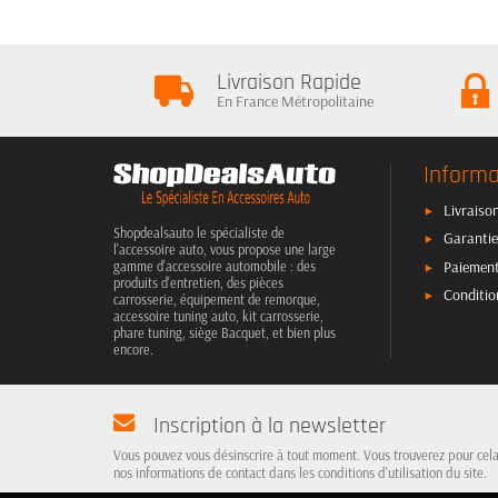
Livraison Rapide
En France Métropolitaine
Informa
Livraison
Shopdealsauto le spécialiste de
Garantie
l'accessoire auto, vous propose une large
Paiement
gamme d'accessoire automobile : des
produits d'entretien, des pièces
Conditio
carrosserie, équipement de remorque,
accessoire tuning auto, kit carrosserie,
phare tuning, siège Bacquet, et bien plus
encore.
Inscription à la newsletter
Vous pouvez vous désinscrire à tout moment. Vous trouverez pour cel
nos informations de contact dans les conditions d'utilisation du site.