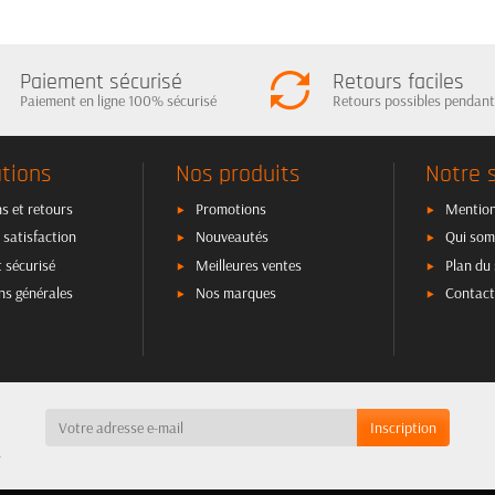
Paiement sécurisé
Retours faciles
Paiement en ligne 100% sécurisé
Retours possibles pendant
tions
Nos produits
Notre 
s et retours
Promotions
Mention
 satisfaction
Nouveautés
Qui som
 sécurisé
Meilleures ventes
Plan du 
ns générales
Nos marques
Contact
a