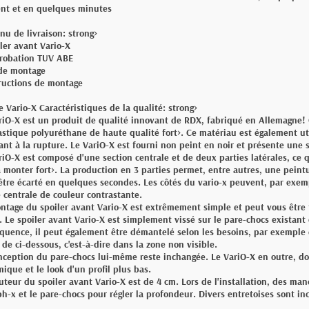
t et en quelques minutes
nu de livraison: strong>
iler avant Vario-X
robation TUV ABE
 de montage
tructions de montage
le Vario-X Caractéristiques de la qualité: strong>
riO-X est un produit de qualité innovant de RDX, fabriqué en Allemagne!
astique polyuréthane de haute qualité fort>. Ce matériau est également ut
tant à la rupture. Le VariO-X est fourni non peint en noir et présente une 
riO-X est composé d'une section centrale et de deux parties latérales, ce 
à monter fort>. La production en 3 parties permet, entre autres, une peintu
être écarté en quelques secondes. Les côtés du vario-x peuvent, par exemp
e centrale de couleur contrastante.
ntage du spoiler avant Vario-X est extrêmement simple et peut vous être
. Le spoiler avant Vario-X est simplement vissé sur le pare-chocs existant 
quence, il peut également être démantelé selon les besoins, par exemple e
 de ci-dessous, c'est-à-dire dans la zone non visible.
nception du pare-chocs lui-même reste inchangée. Le VariO-X en outre, don
ique et le look d'un profil plus bas.
uteur du spoiler avant Vario-X est de 4 cm. Lors de l'installation, des ma
ph-x et le pare-chocs pour régler la profondeur. Divers entretoises sont inc