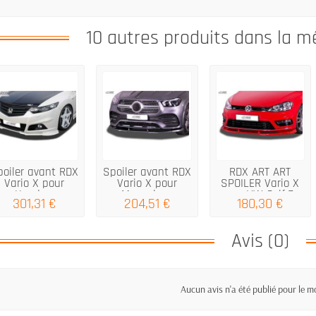
10 autres produits dans la m
poiler avant RDX
Spoiler avant RDX
RDX ART ART
Vario X pour
Vario X pour
SPOILER Vario X
Honda...
Mercedes...
pour VW Golf 7...
301,31 €
204,51 €
180,30 €
Avis (0)
Aucun avis n'a été publié pour le 