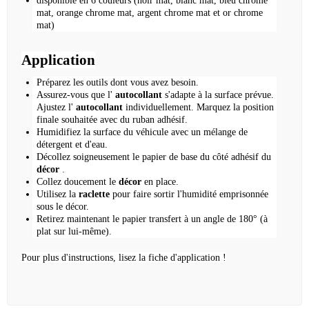
disponible en 6 couleurs (noir mat, blanc mat, bleu chrome
mat, orange chrome mat, argent chrome mat et or chrome
mat)
Application
Préparez les outils dont vous avez besoin.
Assurez-vous que l'
autocollant
s'adapte à la surface prévue.
Ajustez l'
autocollant
individuellement.
Marquez la position
finale souhaitée avec du ruban adhésif.
Humidifiez la surface du véhicule avec un mélange de
détergent et d'eau.
Décollez soigneusement le papier de base du côté adhésif du
décor
.
Collez doucement le
décor
en place.
Utilisez la
raclette
pour faire sortir l'humidité emprisonnée
sous le décor.
Retirez maintenant le papier transfert à un angle de 180° (à
plat sur lui-même).
Pour plus d'instructions, lisez la fiche d'application !