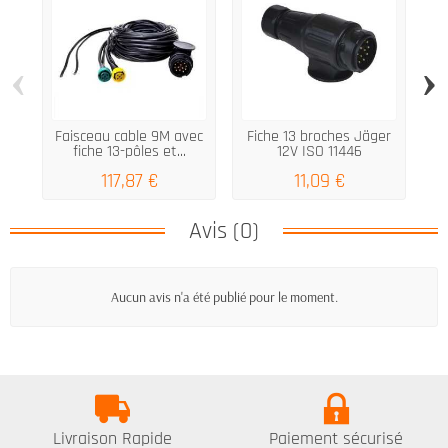
‹
›
Faisceau cable 9M avec
Fiche 13 broches Jäger
S
fiche 13-pôles et...
12V ISO 11446
117,87 €
11,09 €
Avis (0)
Aucun avis n'a été publié pour le moment.
Livraison Rapide
Paiement sécurisé