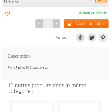
Référence
343500S
En stock
(10 produits)
favorite_border
Ajouter au panier
Partager
Description
Fiche 7-pôles PVC dans blister
10 autres produits dans la même
catégorie :