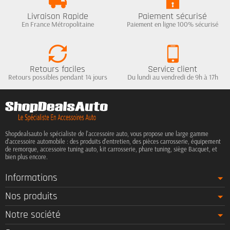
Livraison Rapide
Paiement sécurisé
En France Métropolitaine
Paiement en ligne 100% sécurisé
Retours faciles
Service client
Retours possibles pendant 14 jours
Du lundi au vendredi de 9h à 17h
Shopdealsauto le spécialiste de l'accessoire auto, vous propose une large gamme
d'accessoire automobile : des produits d'entretien, des pièces carrosserie, équipement
de remorque, accessoire tuning auto, kit carrosserie, phare tuning, siège Bacquet, et
bien plus encore.
Informations
Nos produits
Notre société