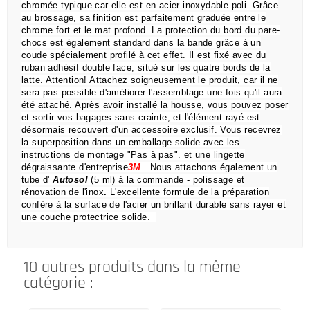
chromée typique car elle est en acier inoxydable poli.
Grâce
au brossage, sa finition est parfaitement graduée entre le
chrome fort et le mat profond.
La protection du bord du pare-
chocs est également standard dans la bande grâce à un
coude spécialement profilé à cet effet.
Il est fixé avec du
ruban adhésif double face, situé sur les quatre bords de la
latte.
Attention!
Attachez soigneusement le produit, car il ne
sera pas possible d'améliorer l'assemblage une fois qu'il aura
été attaché.
Après avoir installé la housse, vous pouvez poser
et sortir vos bagages sans crainte,
et l'élément rayé est
désormais recouvert d'un accessoire exclusif.
Vous recevrez
la superposition dans un emballage solide avec les
instructions de montage "Pas à pas".
et une lingette
dégraissante d'entreprise
3M
.
Nous attachons également un
tube d'
Autosol
(5 ml) à la commande
- polissage et
rénovation de l'inox
.
L'excellente formule de la préparation
confère à la surface de l'acier un brillant durable sans rayer et
une couche protectrice solide.
10 autres produits dans la même
catégorie :