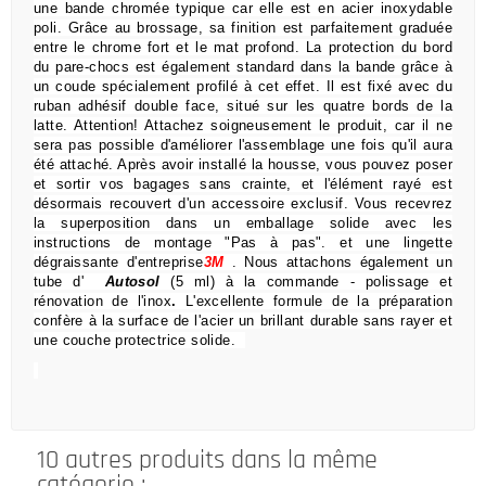
une bande chromée typique car elle est en acier inoxydable
poli.
Grâce au brossage, sa finition est parfaitement graduée
entre le chrome fort et le mat profond.
La protection du bord
du pare-chocs est également standard dans la bande grâce à
un coude spécialement profilé à cet effet.
Il est fixé avec du
ruban adhésif double face, situé sur les quatre bords de la
latte.
Attention!
Attachez soigneusement le produit, car il ne
sera pas possible d'améliorer l'assemblage une fois qu'il aura
été attaché.
Après avoir installé la housse, vous pouvez poser
et sortir vos bagages sans crainte,
et l'élément rayé est
désormais recouvert d'un accessoire exclusif.
Vous recevrez
la superposition dans un emballage solide avec les
instructions de montage "Pas à pas".
et une lingette
dégraissante d'entreprise
3M
.
Nous attachons également un
tube d'
Autosol
(5 ml) à la commande
- polissage et
rénovation de l'inox
.
L'excellente formule de la préparation
confère à la surface de l'acier un brillant durable sans rayer et
une couche protectrice solide.
10 autres produits dans la même
catégorie :