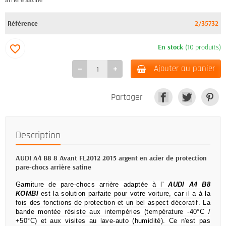
Référence
2/35732
En stock
(10 produits)
favorite_border
Ajouter au panier
Partager
Description
AUDI A4 B8 8 Avant FL2012 2015 argent en acier de protection
pare-chocs arrière satine
Garniture de pare-chocs arrière adaptée à l'
AUDI A4 B8
KOMBI
est la solution parfaite pour votre voiture, car il a à la
fois des fonctions de protection et un bel aspect décoratif.
La
bande montée résiste aux intempéries (température -40°C /
+50°C) et aux visites au lave-auto (humidité).
Ce n'est pas