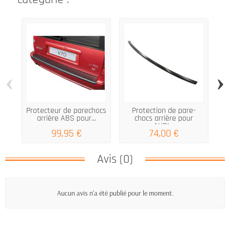
‹
›
Protecteur de parechocs
Protection de pare-
V
arrière ABS pour...
chocs arrière pour
AUDI...
99,95 €
74,00 €
Avis (0)
Aucun avis n'a été publié pour le moment.