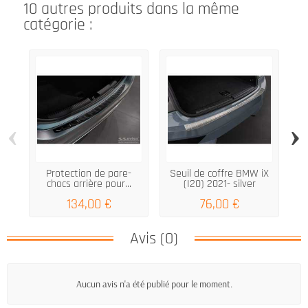
10 autres produits dans la même
catégorie :
‹
›
Protection de pare-
Seuil de coffre BMW iX
Pr
chocs arrière pour...
(I20) 2021- silver
134,00 €
76,00 €
Avis (0)
Aucun avis n'a été publié pour le moment.