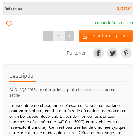
Référence
2/35729
En stock
(10 produits)
favorite_border
Ajouter au panier
Partager
Description
AUDI SQ5 2013 argent en acier de protection pare-chocs arrière
satine
Housse de pare-chocs arrière
Avisa
est la solution parfaite
pour votre voiture, car il a à la fois des fonctions de protection
et un bel aspect décoratif.
La bande montée résiste aux
intempéries (température -40°C / +50°C) et aux visites au
lave-auto (humidité).
Ce n'est pas une bande chromée typique
car elle est en acier inoxydable poli.
Grâce au brossage, sa