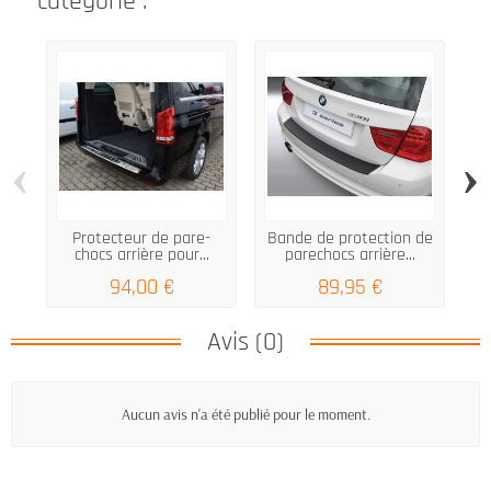
catégorie :
‹
›
Protecteur de pare-
Bande de protection de
chocs arrière pour...
parechocs arrière...
ar
94,00 €
89,95 €
Avis (0)
Aucun avis n'a été publié pour le moment.