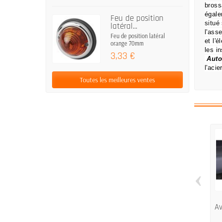
bross
égale
Feu de position
situé
latéral...
l'ass
Feu de position latéral
et l'
orange 70mm
les i
3,33 €
Auto
l'aci
Toutes les meilleures ventes
‹
A