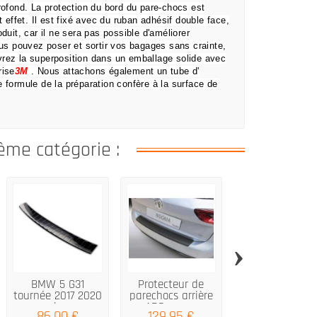
profond.
La protection du bord du pare-chocs est
t effet.
Il est fixé avec du ruban adhésif double face,
uit, car il ne sera pas possible d'améliorer
ous pouvez poser et sortir vos bagages sans crainte,
rez la superposition dans un emballage solide avec
rise
3M
.
Nous attachons également un tube d'
e formule de la préparation confère à la surface de
ême catégorie :
›
BMW 5 G31
Protecteur de
FORD ecosport 
tournée 2017 2020
parechocs arrière
2012 2017 arge
acier...
ABS pour...
en acier...
86,00 €
129,95 €
66,00 €