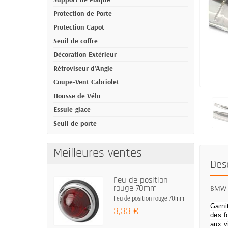
Protection de Porte
Protection Capot
Seuil de coffre
Décoration Extérieur
Rétroviseur d'Angle
Coupe-Vent Cabriolet
Housse de Vélo
Essuie-glace
Seuil de porte
Meilleures ventes
Des
Feu de position
rouge 70mm
BMW 6 
Feu de position rouge 70mm
Garni
3,33 €
des f
aux v