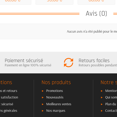
Avis (0)
Aucun avis n'a été publié pour le 
Paiement sécurisé
Retours faciles
Paiement en ligne 100% sécurisé
Retours possibles pendant
tions
Nos produits
Notre 
s et retours
Promotions
Mention
 satisfaction
Nouveautés
Qui som
 sécurisé
Meilleures ventes
Plan du 
ns générales
Nos marques
Contact