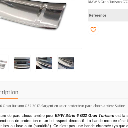
BMW 6 Gran Turismo G32 2
Référence
favorite_border
cription
Gran Turismo G32 2017 d'argent en acier protecteur pare-chocs arrière Satine
ture de pare-chocs arrière pour
BMW Série 6 G32 Gran Turismo
est la s
onctions de protection et un bel aspect décoratif.
La bande montée résist
isites au lave-auto (humidité).
Ce n'est pas une bande chromée typique ca