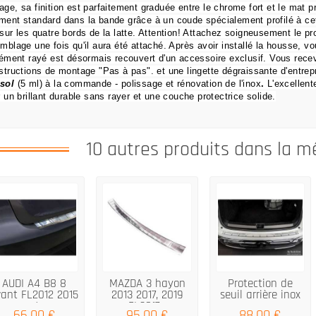
age, sa finition est parfaitement graduée entre le chrome fort et le mat 
ment standard dans la bande grâce à un coude spécialement profilé à ce
 sur les quatre bords de la latte.
Attention!
Attachez soigneusement le prod
emblage une fois qu'il aura été attaché.
Après avoir installé la housse, v
élément rayé est désormais recouvert d'un accessoire exclusif.
Vous recev
nstructions de montage "Pas à pas".
et une lingette dégraissante d'entrep
sol
(5 ml) à la commande
- polissage et rénovation de l'inox
.
L'excellent
er un brillant durable sans rayer et une couche protectrice solide.
10 autres produits dans la m
AUDI A4 B8 8
MAZDA 3 hayon
Protection de
vant FL2012 2015
2013 2017, 2019
seuil arrière inox
argent en...
FL2017...
sur...
66,00 €
95,00 €
88,00 €