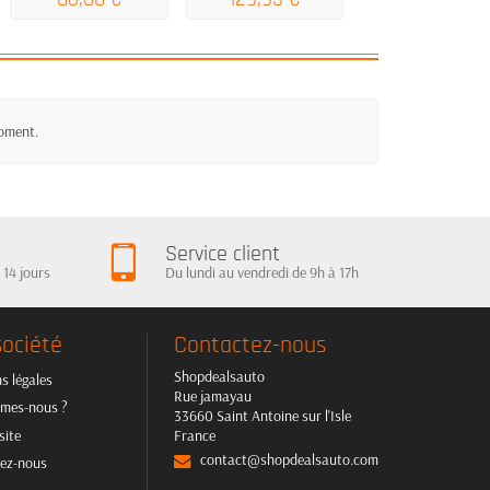
moment.
Service client
 14 jours
Du lundi au vendredi de 9h à 17h
société
Contactez-nous
Shopdealsauto
s légales
Rue jamayau
mes-nous ?
33660 Saint Antoine sur l'Isle
site
France
contact@shopdealsauto.com
ez-nous