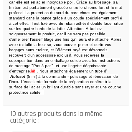
car elle est en acier inoxydable poli.
Grâce au brossage, sa
finition est parfaitement graduée entre le chrome fort et le mat
profond.
La protection du bord du pare-chocs est également
standard dans la bande grâce à un coude spécialement profilé
à cet effet.
Il est fixé avec du ruban adhésif double face, situé
sur les quatre bords de la latte.
Attention!
Attachez
soigneusement le produit, car il ne sera pas possible
d'améliorer l'assemblage une fois qu'il aura été attaché.
Après
avoir installé la housse, vous pouvez poser et sortir vos
bagages sans crainte,
et l'élément rayé est désormais
recouvert d'un accessoire exclusif.
Vous recevrez la
superposition dans un emballage solide avec les instructions
de montage "Pas à pas".
et une lingette dégraissante
d'entreprise
3M
.
Nous attachons également un tube d'
Autosol
(5 ml) à la commande
- polissage et rénovation de
l'inox
.
L'excellente formule de la préparation confère à la
surface de l'acier un brillant durable sans rayer et une couche
protectrice solide.
10 autres produits dans la même
catégorie :