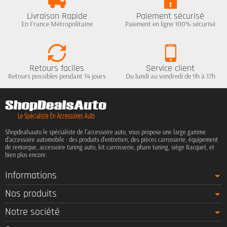
Livraison Rapide
Paiement sécurisé
En France Métropolitaine
Paiement en ligne 100% sécurisé
Retours faciles
Service client
Retours possibles pendant 14 jours
Du lundi au vendredi de 9h à 17h
Shopdealsauto le spécialiste de l'accessoire auto, vous propose une large gamme
d'accessoire automobile : des produits d'entretien, des pièces carrosserie, équipement
de remorque, accessoire tuning auto, kit carrosserie, phare tuning, siège Bacquet, et
bien plus encore.
Informations
Nos produits
Notre société