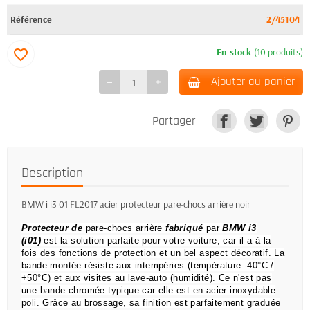
Référence
2/45104
En stock
(10 produits)
favorite_border
Ajouter au panier
Partager
Description
BMW i i3 01 FL2017 acier protecteur pare-chocs arrière noir
Protecteur de
pare-chocs arrière
fabriqué
par
BMW i3
(i01)
est la solution parfaite pour votre voiture, car il a à la
fois des fonctions de protection et un bel aspect décoratif.
La
bande montée résiste aux intempéries (température -40°C /
+50°C) et aux visites au lave-auto (humidité).
Ce n'est pas
une bande chromée typique car elle est en acier inoxydable
poli.
Grâce au brossage, sa finition est parfaitement graduée