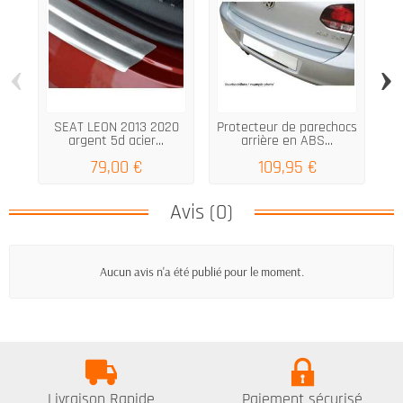
‹
›
SEAT LEON 2013 2020
Protecteur de parechocs
argent 5d acier...
arrière en ABS...
S
79,00 €
109,95 €
Avis (0)
Aucun avis n'a été publié pour le moment.
Livraison Rapide
Paiement sécurisé