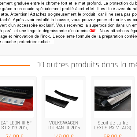
itement graduée entre le chrome fort et le mat profond.
La protection du 
 grâce à un coude spécialement profilé à cet effet.
Il est fixé avec du r
latte.
Attention!
Attachez soigneusement le produit, car il ne sera pas pos
ttaché.
Après avoir installé la housse, vous pouvez poser et sortir vos 
vert d'un accessoire exclusif.
Vous recevrez la superposition dans un em
à pas".
et une lingette dégraissante d'entreprise
3M
.
Nous attachons éga
sage et rénovation de l'inox
.
L'excellente formule de la préparation confère
e couche protectrice solide.
10 autres produits dans la m
EAT LEON III 5F
VOLKSWAGEN
Seuil de coffre
ST 2013 2017,
TOURAN III 2015
LEXUS RX V (AL3)
2020 FL2017...
protection...
2022-
74,00 €
149,00 €
68,00 €