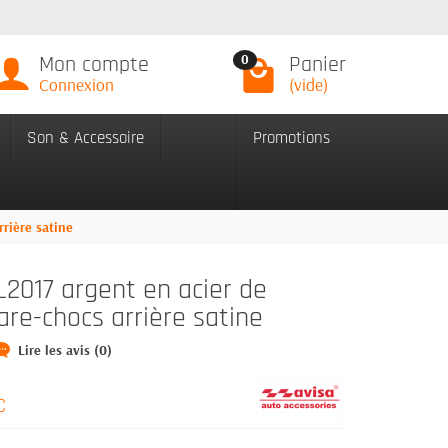
Mon compte
Panier
0
Connexion
(vide)
Son & Accessoire
Promotions
rrière satine
L2017 argent en acier de
are-chocs arrière satine
Lire les avis (0)
C