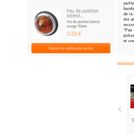
parfa
bande
Feu de position
de la 
latéral...
été a
Feu de position latéral
recou
orange 70mm
"Pas 
3,33 €
polis
et un
Toutes les meilleures ventes
‹
S