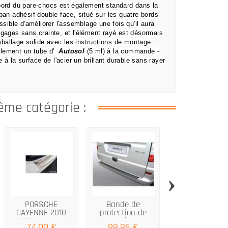
bord du pare-chocs est également standard dans la
uban adhésif double face, situé sur les quatre bords
sible d'améliorer l'assemblage une fois qu'il aura
bagages sans crainte,
et l'élément rayé est désormais
ballage solide avec les instructions de montage
lement un tube d'
Autosol
(5 ml) à la commande
-
 à la surface de l'acier un brillant durable sans rayer
ême catégorie :
›
PORSCHE
Bande de
Seuil de coffre
CAYENNE 2010
protection de
5 EV SW 2022
FL2014 argent
parechocs
noir mat
74,00 €
99,95 €
72,00 €