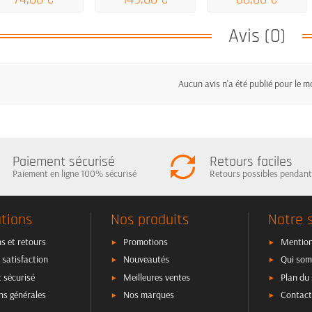
Avis (0)
Aucun avis n'a été publié pour le 
Paiement sécurisé
Retours faciles
Paiement en ligne 100% sécurisé
Retours possibles pendant
tions
Nos produits
Notre 
s et retours
Promotions
Mention
 satisfaction
Nouveautés
Qui som
 sécurisé
Meilleures ventes
Plan du 
ns générales
Nos marques
Contact