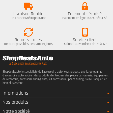
Livraison Rapide
Paiement sécurisé
En France Métropolitaine
Paiement en ligne 100% sécurisé
Retours faciles
Service client
Retours possibles pendant 14 jours
Du lundi au vendredi de 9h à 17h
Shopdealsauto le spécialiste de l'accessoire auto, vous propose une large gamme
d'accessoire automobile : des produits d'entretien, des pièces carrosserie, équipement
de remorque, accessoire tuning auto, kit carrosserie, phare tuning, siège Bacquet, et
bien plus encore.
Informations
Nos produits
Notre société