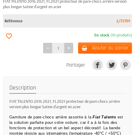
FIAT TALENTO 2016 2021, FL2021 protecteur de pare-chocs arrière version
plus longue Satine d'argent en acier
Référence
2/35701
En stock
(10 produits)
favorite_border
Ajouter au panier
Partager
Description
FIAT TALENTO 2016 2021, FL2021 protecteur de pare-chocs arrière
version plus longue Satine d'argent en acier
Garniture de pare-chocs arrière assortie à la
Fiat Talento
est
la solution parfaite pour votre voiture, car il a à la fois des
fonctions de protection et un bel aspect décoratif.
La bande
montée résiste aux intempéries (température -40°C / +50°C)