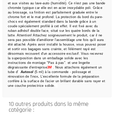
et aux visites au lave-auto (humidité).
Ce n'est pas une bande
chromée typique car elle est en acier inoxydable poli.
Grâce
au brossage, sa finition est parfaitement graduée entre le
chrome fort et le mat profond.
La protection du bord du pare-
chocs est également standard dans la bande grâce à un
coude spécialement profilé à cet effet.
Il est fixé avec du
ruban adhésif double face, situé sur les quatre bords de la
latte.
Attention!
Attachez soigneusement le produit, car il ne
sera pas possible d'améliorer l'assemblage une fois qu'il aura
été attaché.
Après avoir installé la housse, vous pouvez poser
et sortir vos bagages sans crainte,
et l'élément rayé est
désormais recouvert d'un accessoire exclusif.
Vous recevrez
la superposition dans un emballage solide avec les
instructions de montage "Pas à pas".
et une lingette
dégraissante d'entreprise
3M
.
Nous attachons également un
tube d'
Autosol
(5 ml) à la commande
- polissage et
rénovation de l'inox
.
L'excellente formule de la préparation
confère à la surface de l'acier un brillant durable sans rayer et
une couche protectrice solide.
10 autres produits dans la même
catégorie :