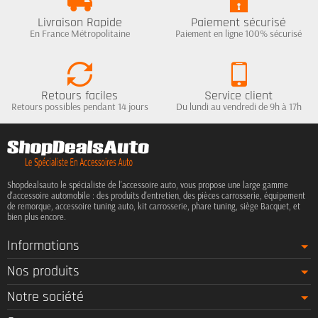
Livraison Rapide
Paiement sécurisé
En France Métropolitaine
Paiement en ligne 100% sécurisé
Retours faciles
Service client
Retours possibles pendant 14 jours
Du lundi au vendredi de 9h à 17h
Shopdealsauto le spécialiste de l'accessoire auto, vous propose une large gamme
d'accessoire automobile : des produits d'entretien, des pièces carrosserie, équipement
de remorque, accessoire tuning auto, kit carrosserie, phare tuning, siège Bacquet, et
bien plus encore.
Informations
Nos produits
Notre société