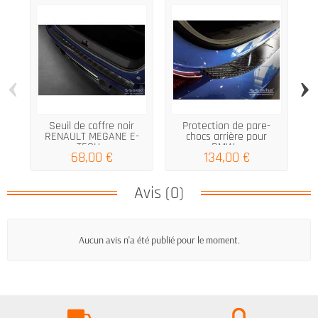
‹
›
Seuil de coffre noir
Protection de pare-
Pr
RENAULT MEGANE E-
chocs arrière pour
TECH...
BMW...
68,00 €
134,00 €
Avis (0)
Aucun avis n'a été publié pour le moment.