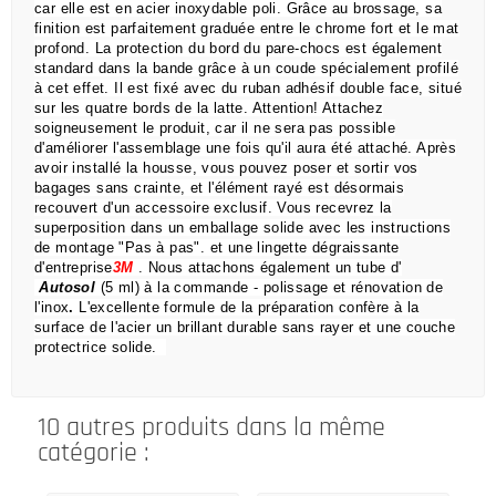
car elle est en acier inoxydable poli.
Grâce au brossage, sa
finition est parfaitement graduée entre le chrome fort et le mat
profond.
La protection du bord du pare-chocs est également
standard dans la bande grâce à un coude spécialement profilé
à cet effet.
Il est fixé avec du ruban adhésif double face, situé
sur les quatre bords de la latte.
Attention!
Attachez
soigneusement le produit, car il ne sera pas possible
d'améliorer l'assemblage une fois qu'il aura été attaché.
Après
avoir installé la housse, vous pouvez poser et sortir vos
bagages sans crainte,
et l'élément rayé est désormais
recouvert d'un accessoire exclusif.
Vous recevrez la
superposition dans un emballage solide avec les instructions
de montage "Pas à pas".
et une lingette dégraissante
d'entreprise
3M
.
Nous attachons également un tube d'
Autosol
(5 ml) à la commande
- polissage et rénovation de
l'inox
.
L'excellente formule de la préparation confère à la
surface de l'acier un brillant durable sans rayer et une couche
protectrice solide.
10 autres produits dans la même
catégorie :