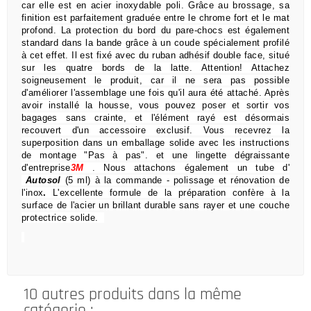
car elle est en acier inoxydable poli.
Grâce au brossage, sa
finition est parfaitement graduée entre le chrome fort et le mat
profond.
La protection du bord du pare-chocs est également
standard dans la bande grâce à un coude spécialement profilé
à cet effet.
Il est fixé avec du ruban adhésif double face, situé
sur les quatre bords de la latte.
Attention!
Attachez
soigneusement le produit, car il ne sera pas possible
d'améliorer l'assemblage une fois qu'il aura été attaché.
Après
avoir installé la housse, vous pouvez poser et sortir vos
bagages sans crainte,
et l'élément rayé est désormais
recouvert d'un accessoire exclusif.
Vous recevrez la
superposition dans un emballage solide avec les instructions
de montage "Pas à pas".
et une lingette dégraissante
d'entreprise
3M
.
Nous attachons également un tube d'
Autosol
(5 ml) à la commande
- polissage et rénovation de
l'inox
.
L'excellente formule de la préparation confère à la
surface de l'acier un brillant durable sans rayer et une couche
protectrice solide.
10 autres produits dans la même
catégorie :