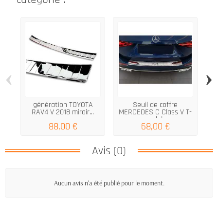
‹
›
génération TOYOTA
Seuil de coffre
Se
RAV4 V 2018 miroir...
MERCEDES C Class V T-
model...
88,00 €
68,00 €
Avis (0)
Aucun avis n'a été publié pour le moment.