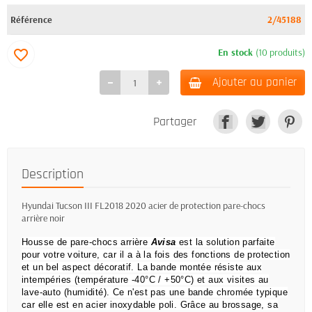
Référence
2/45188
En stock
(10 produits)
favorite_border
Ajouter au panier
Partager
Description
Hyundai Tucson III FL2018 2020 acier de protection pare-chocs
arrière noir
Housse de pare-chocs arrière
Avisa
est la solution parfaite
pour votre voiture, car il a à la fois des fonctions de protection
et un bel aspect décoratif.
La bande montée résiste aux
intempéries (température -40°C / +50°C) et aux visites au
lave-auto (humidité).
Ce n'est pas une bande chromée typique
car elle est en acier inoxydable poli.
Grâce au brossage, sa