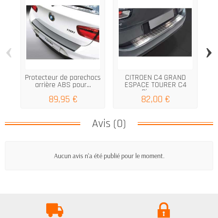
‹
›
Protecteur de parechocs
CITROEN C4 GRAND
V
arrière ABS pour...
ESPACE TOURER C4
Picasso...
89,95 €
82,00 €
Avis (0)
Aucun avis n'a été publié pour le moment.