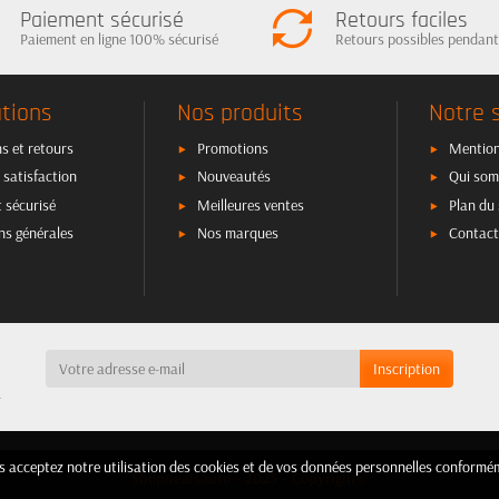
Paiement sécurisé
Retours faciles
Paiement en ligne 100% sécurisé
Retours possibles pendant
tions
Nos produits
Notre 
s et retours
Promotions
Mention
 satisfaction
Nouveautés
Qui som
 sécurisé
Meilleures ventes
Plan du 
ns générales
Nos marques
Contact
a
ous acceptez notre utilisation des cookies et de vos données personnelles confor
ous acceptez notre utilisation des cookies et de vos données personnelles confor
Shopdealsauto - 2025 - Copyright©