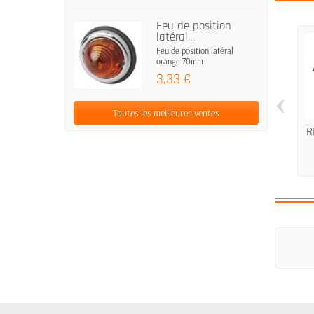
Feu de position
latéral...
Feu de position latéral
orange 70mm
3,33 €
‹
Toutes les meilleures ventes
R