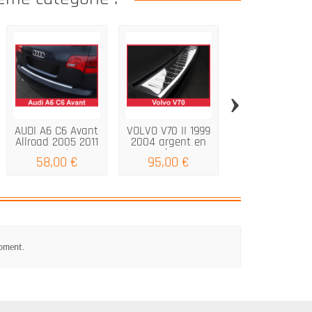
›
AUDI A6 C6 Avant
VOLVO V70 II 1999
HYUNDAI i10 II
Allroad 2005 2011
2004 argent en
hayon 5D 201
argent...
acier...
argent en...
58,00 €
95,00 €
34,00 €
moment.