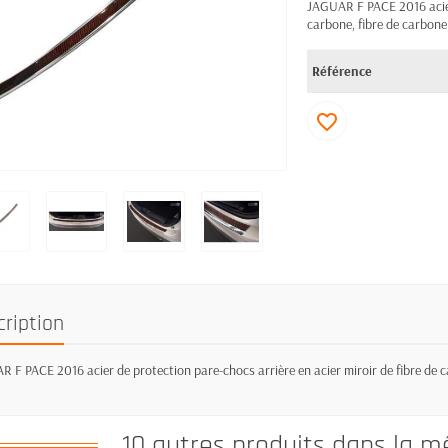
JAGUAR F PACE 2016 acier 
carbone, fibre de carbone
Référence
favorite_border
cription
 F PACE 2016 acier de protection pare-chocs arrière en acier miroir de fibre de c
10 autres produits dans la m